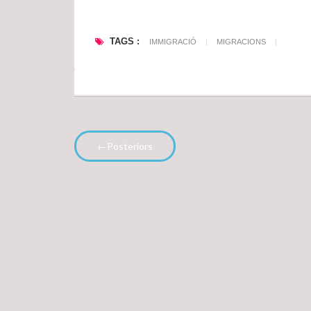
r
e
TAGS :
e
IMMIGRACIÓ
|
MIGRACIONS
|
ls
d
...
←Posteriors