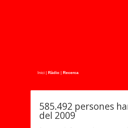
.....
Inici
|
Ràdio
|
Recerca
585.492 persones ha
del 2009