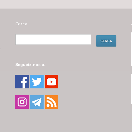
Cerca
r
Segueix-nos a: