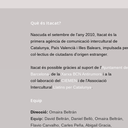
Què és Itacat?
Nascuda el setembre de l'any 2010, Itacat és la
primera agència de comunicació intercultural de
Catalunya, País Valencià i Illes Balears, impulsada pe
col·lectius de ciutadans d'origen estranger.
Itacat és possible gràcies al suport de l'
Ajuntament de
Barcelona
, de la
Xarxa BCN Antirumors
i a la
col·laboració del
CIEMEN
i de l'Associació
Intercultural
Llatins per Catalunya
.
Equip
Direcció:
Omaira Beltrán
Equip:
David Beltrán, Daniel Bellò, Omaira Beltrán,
Flavio Carvalho, Carles Peña, Abigail Gracia,