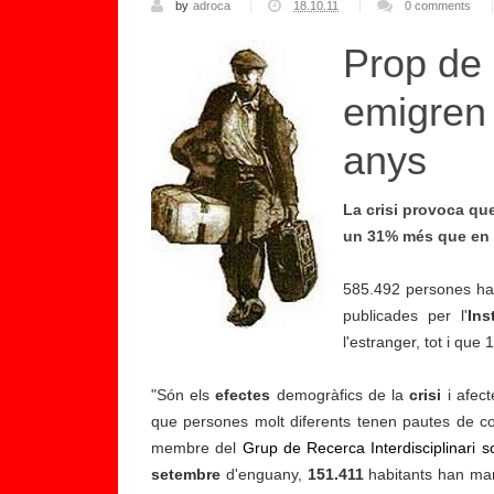
by
adroca
18.10.11
0 comments
Prop de
emigren 
anys
La crisi provoca qu
un 31% més que en t
585.492 persones ha
publicades per l'
Ins
l'estranger, tot i qu
"Són els
efectes
demogràfics de la
crisi
i afect
C
que persones molt diferents tenen pautes de 
o
membre del
Grup de Recerca Interdisciplinari 
n
setembre
d'enguany,
151.411
habitants han ma