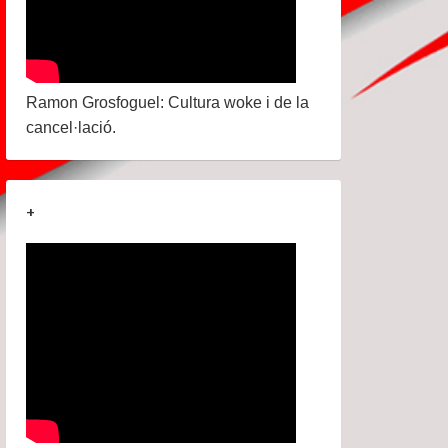
Ramon Grosfoguel: Cultura woke i de la
cancel·lació.
+