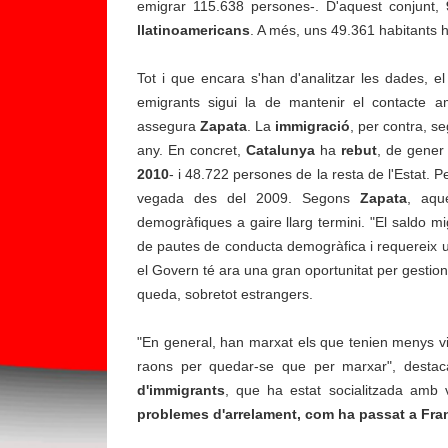
tr
emigrar 115.638 persones-. D'aquest conjunt,
o
llatinoamericans
. A més, uns 49.361 habitants h
v
è
Tot i que encara s'han d'analitzar les dades, e
r
emigrants sigui la de mantenir el contacte 
si
assegura
Zapata
. La
immigració
, per contra, s
e
any. En concret,
Catalunya
ha
rebut
, de gener
s
2010
- i 48.722 persones de la resta de l'Estat. Pe
p
vegada des del 2009. Segons
Zapata
, aqu
ú
demogràfiques a gaire llarg termini. "El saldo m
b
de pautes de conducta demogràfica i requereix u
li
el Govern té ara una gran oportunitat per gestiona
q
queda, sobretot estrangers.
u
e
"En general, han marxat els que tenien menys vin
s
raons per quedar-se que per marxar", destaca
s
d'immigrants
, que ha estat socialitzada amb v
o
problemes d'arrelament, com ha passat a Fra
b