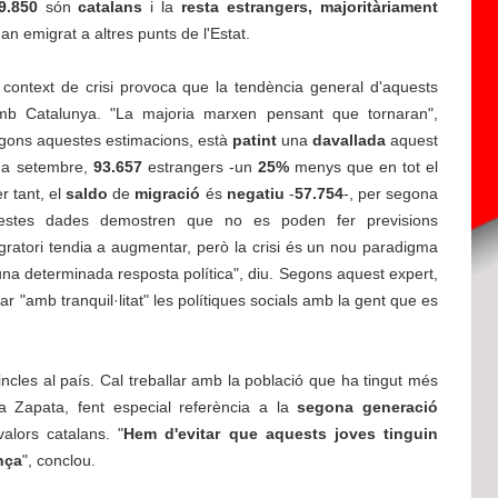
9.850
són
catalans
i la
resta
estrangers, majoritàriament
an emigrat a altres punts de l'Estat.
l context de crisi provoca que la tendència general d'aquests
amb Catalunya. "La majoria marxen pensant que tornaran",
egons aquestes estimacions, està
patint
una
davallada
aquest
 a setembre,
93.657
estrangers -un
25%
menys que en tot el
r tant, el
saldo
de
migració
és
negatiu
-
57.754
-, per segona
estes dades demostren que no es poden fer previsions
igratori tendia a augmentar, però la crisi és un nou paradigma
na determinada resposta política", diu. Segons aquest expert,
r "amb tranquil·litat" les polítiques socials amb la gent que es
cles al país. Cal treballar amb la població que ha tingut més
 Zapata, fent especial referència a la
#
segona generació
alors catalans. "
M
Hem d'evitar que aquests joves tinguin
nça
", conclou.
ig
r