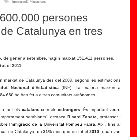
Immigració
Migracions
 600.000 persones
de Catalunya en tres
e, de gener a setembre, hagin marxat 151.411 persones,
ot el 2011.
n marxat de Catalunya des del 2009, segons les estimacions
titut Nacional d'Estadística
(INE). La majoria marxen a
e 184.680 ho han fet a altres comunitats autònomes.
en tant els
catalans
com els
estrangers
. És important veure
comportament semblants", destaca
Ricard Zapata
, professor i
sobre Immigració de la Universitat Pompeu Fabra
. Així,
fins
al
rxat de Catalunya, un
31
% més que en tot el
2010
-quan van