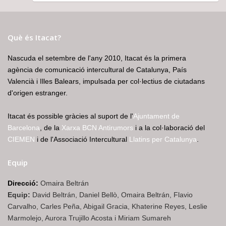
Què és Itacat?
Nascuda el setembre de l'any 2010, Itacat és la primera
agència de comunicació intercultural de Catalunya, País
Valencià i Illes Balears, impulsada per col·lectius de ciutadans
d'origen estranger.
Itacat és possible gràcies al suport de l'
Ajuntament de
Barcelona
, de la
Xarxa BCN Antirumors
i a la col·laboració del
CIEMEN
i de l'Associació Intercultural
Llatins per Catalunya
.
Equip
Direcció:
Omaira Beltrán
Equip:
David Beltrán, Daniel Bellò, Omaira Beltrán, Flavio
Carvalho, Carles Peña, Abigail Gracia, Khaterine Reyes, Leslie
Marmolejo, Aurora Trujillo Acosta i Miriam Sumareh