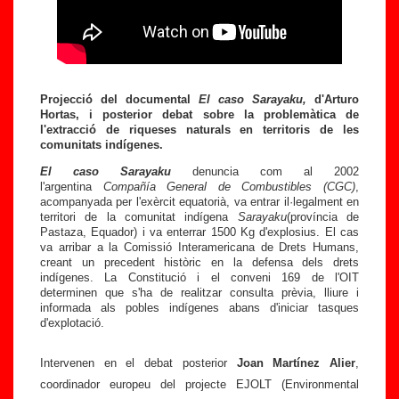
Projecció del documental
El caso Sarayaku,
d'Arturo
Hortas, i posterior debat sobre la problemàtica de
l'extracció de riqueses naturals en territoris de les
comunitats indígenes.
El caso Sarayaku
denuncia com al 2002
l'argentina
Compañía General de Combustibles (CGC)
,
acompanyada per l'exèrcit equatorià, va entrar il·legalment en
territori de la comunitat indígena
Sarayaku
(província de
Pastaza, Equador) i va enterrar 1500 Kg d'explosius. El cas
va arribar a la Comissió Interamericana de Drets Humans,
creant un precedent històric en la defensa dels drets
indígenes. La Constitució i el conveni 169 de l'OIT
determinen que s'ha de realitzar consulta prèvia, lliure i
informada als pobles indígenes abans d'iniciar tasques
d'explotació.
Intervenen en el debat posterior
Joan Martínez Alier
,
coordinador europeu del projecte EJOLT (Environmental