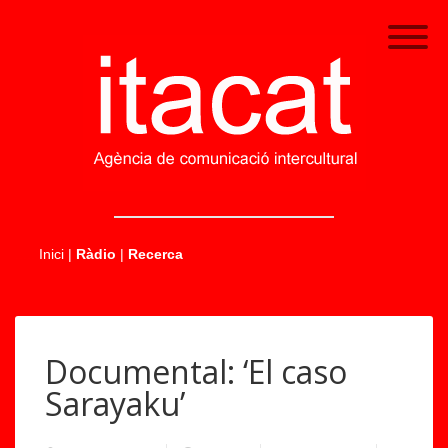
.....
Inici
|
Ràdio
|
Recerca
Documental: ‘El caso
Sarayaku’