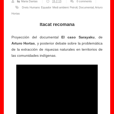
by
Maria Dantas
15.2.13
0 comments
Drets Humans
Equador
Medi ambient
Petroli; Documental; Arturo
Hortas
Itacat recomana
Proyección del documental
El caso Sarayaku
, de
Arturo Hortas
, y posterior debate sobre la problemática
de la extracción de riquezas naturales en territorios de
las comunidades indígenas.