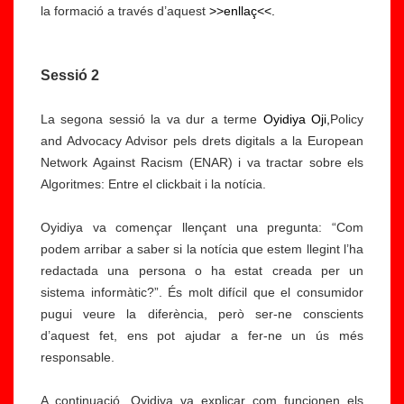
la formació a través d’aquest
>>enllaç<<.
Sessió 2
La segona sessió la va dur a terme
Oyidiya Oji,
Policy
and Advocacy Advisor pels drets digitals a la European
Network Against Racism (ENAR) i va tractar sobre els
Algoritmes: Entre el clickbait i la notícia.
Oyidiya va començar llençant una pregunta: “Com
podem arribar a saber si la notícia que estem llegint l’ha
redactada una persona o ha estat creada per un
sistema informàtic?”. És molt difícil que el consumidor
pugui veure la diferència, però ser-ne conscients
d’aquest fet, ens pot ajudar a fer-ne un ús més
responsable.
A continuació, Oyidiya va explicar com funcionen els