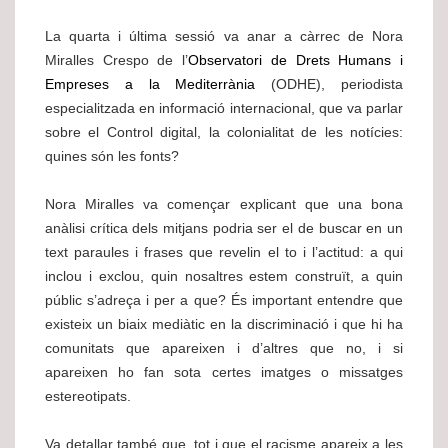
La quarta i última sessió va anar a càrrec de Nora
Miralles Crespo de l’
Observatori de Drets Humans i
Empreses a la Mediterrània
(ODHE), periodista
especialitzada en informació internacional, que va parlar
sobre el Control digital, la colonialitat de les notícies:
quines són les fonts?
Nora Miralles va començar explicant que una bona
anàlisi crítica dels mitjans podria ser el de buscar en un
text paraules i frases que revelin el to i l’actitud: a qui
inclou i exclou, quin nosaltres estem construït, a quin
públic s’adreça i per a que? És important entendre que
existeix un biaix mediàtic en la discriminació i que hi ha
comunitats que apareixen i d’altres que no, i si
apareixen ho fan sota certes imatges o missatges
estereotipats.
Va detallar també que, tot i que el racisme apareix a les