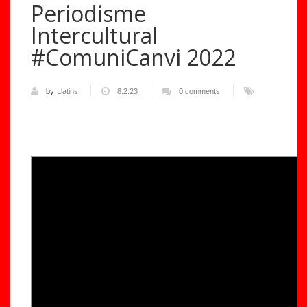
Periodisme
Intercultural
#ComuniCanvi 2022
by
Llatins
8.2.23
0 comments