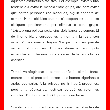
aquestes estructures racistes. Per exemple, existeix una
tendència a evitar la mescla entre grups, així com evitar
que certes persones (no blanques) siguin donants de
semen. Hi ha cèl·lules que no s’accepten en aquestes
clíniques, precisament, per eliminar a certs grups.
“Existeix una política racial dins dels bancs de semen. El
de l’home blanc europeu és la norma i la resta són
variants”, va comentar Anyely. “La quantitat més gran de
semen del món és d’homes danesos: aquí pots
especular si hi ha una política racial de la reproducció
assistida.”
També va afegir que el semen danès és el més barat,
mentre que el preu del semen dels homes nigerians o
àrabs pot variar. A la privada no hi haurà preguntes,
però a la pública cal justificar perquè es volen les
cèl·lules d’un home àrab si la persona no ho és.
Si voleu aprofundir sobre el tema, consulteu el vídeo de