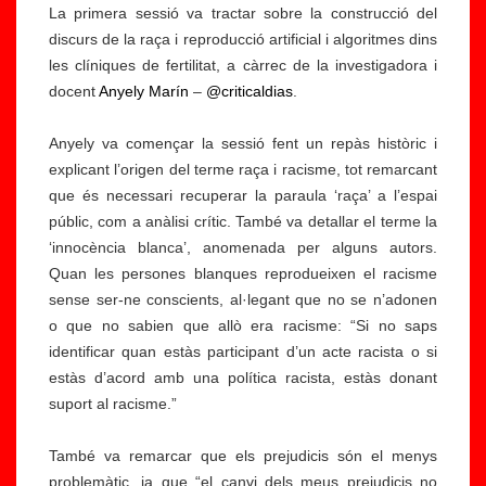
La primera sessió va tractar sobre la construcció del
discurs de la raça i reproducció artificial i algoritmes dins
les clíniques de fertilitat, a càrrec de la investigadora i
docent
Anyely Marín
–
@criticaldias
.
Anyely va començar la sessió fent un repàs històric i
explicant l’origen del terme raça i racisme, tot remarcant
que és necessari recuperar la paraula ‘raça’ a l’espai
públic, com a anàlisi crític. També va detallar el terme la
‘innocència blanca’, anomenada per alguns autors.
Quan les persones blanques reprodueixen el racisme
sense ser-ne conscients, al·legant que no se n’adonen
o que no sabien que allò era racisme: “Si no saps
identificar quan estàs participant d’un acte racista o si
estàs d’acord amb una política racista, estàs donant
suport al racisme.”
També va remarcar que els prejudicis són el menys
problemàtic, ja que “el canvi dels meus prejudicis no