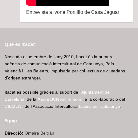
Entrevista a Ivone Portilllo de Casa Jaguar
Què és Itacat?
Nascuda el setembre de l'any 2010, Itacat és la primera
agència de comunicació intercultural de Catalunya, País
Valencià i Illes Balears, impulsada per col·lectius de ciutadans
d'origen estranger.
Itacat és possible gràcies al suport de l'
Ajuntament de
Barcelona
, de la
Xarxa BCN Antirumors
i a la col·laboració del
CIEMEN
i de l'Associació Intercultural
Llatins per Catalunya
.
Equip
Direcció:
Omaira Beltrán