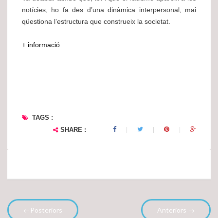
notícies, ho fa des d’una dinàmica interpersonal, mai
qüestiona l’estructura que construeix la societat.
+ informació
TAGS :
SHARE :
←Posteriors
Anteriors →