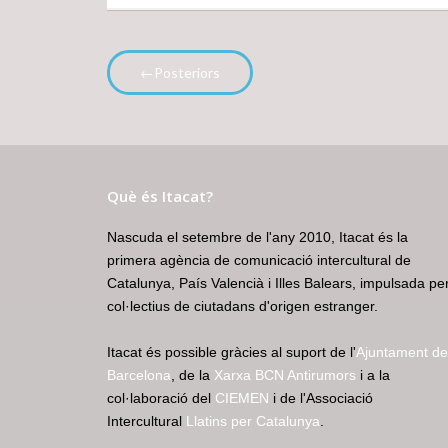
←Posteriors
Què és Itacat?
Nascuda el setembre de l'any 2010, Itacat és la
primera agència de comunicació intercultural de
Catalunya, País Valencià i Illes Balears, impulsada pe
col·lectius de ciutadans d'origen estranger.
Itacat és possible gràcies al suport de l'
Ajuntament de
Barcelona
, de la
Xarxa BCN Antirumors
i a la
col·laboració del
CIEMEN
i de l'Associació
Intercultural
Llatins per Catalunya
.