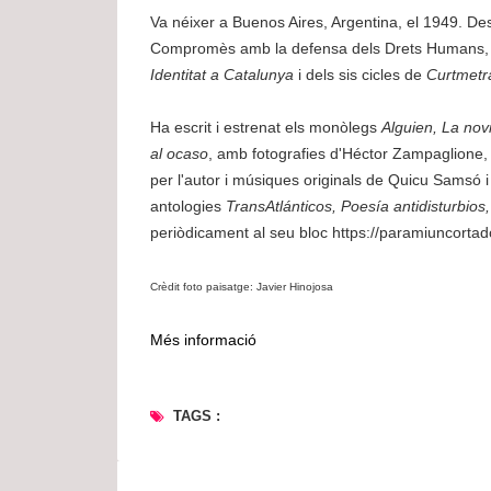
Va néixer a Buenos Aires, Argentina, el 1949. Des
Compromès amb la defensa dels Drets Humans, va
Identitat a Catalunya
i dels sis cicles de
Curtmetra
Ha escrit i estrenat els monòlegs
Alguien, La nov
al ocaso
, amb fotografies d'Héctor Zampaglione,
per l'autor i músiques originals de Quicu Samsó 
antologies
TransAtlánticos, Poesía antidisturbios
periòdicament al seu bloc https://paramiuncorta
Crèdit foto paisatge: Javier Hinojosa
Més informació
TAGS :