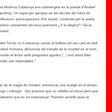
asa Amèrica Catalunya ens submergeix en la poesia d'Anabel
gentina). Un espai per apropar-se als secrets de l'obra de
eflexions i preocupacions. A la sessió, conduïda per la poeta
xtos i presenten els seus poemaris ¿Y la alegría? i De la
vament.
el Torres no li interessa cantar la bellesa (el seu cant és bell
ondició humana, denunciar els estralls de la crueltat en el món,
odar el lector amb preguntes agudes (...) ens dóna fidel
cendis són indomables."
lar de la màgia de l'instant, emmarcar una imatge en el temps,
ngo i milonga-. Són poemes que no obliden el viscut però que
sdevenir que es vol esperançat. Poemes senzills quan la