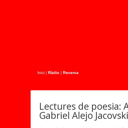
.....
Inici
|
Ràdio
|
Recerca
Lectures de poesia: 
Gabriel Alejo Jacovsk