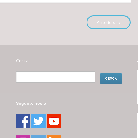
Anteriors →
Cerca
r
Segueix-nos a: