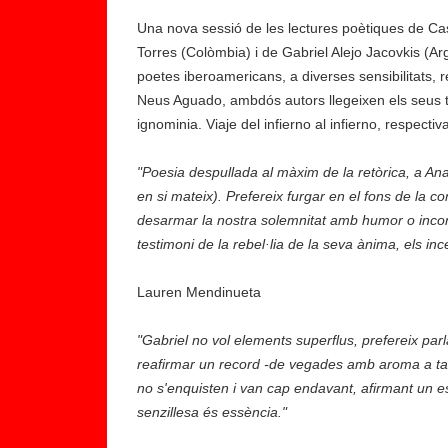
Una nova sessió de les lectures poètiques de C
Torres (Colòmbia) i de Gabriel Alejo Jacovkis (Ar
poetes iberoamericans, a diverses sensibilitats, r
Neus Aguado, ambdós autors llegeixen els seus te
ignominia. Viaje del infierno al infierno, respecti
"Poesia despullada al màxim de la retòrica, a Anab
en si mateix). Prefereix furgar en el fons de la c
desarmar la nostra solemnitat amb humor o incom
testimoni de la rebel·lia de la seva ànima, els in
Lauren Mendinueta
"Gabriel no vol elements superflus, prefereix par
reafirmar un record -de vegades amb aroma a ta
no s'enquisten i van cap endavant, afirmant un e
senzillesa és essència."