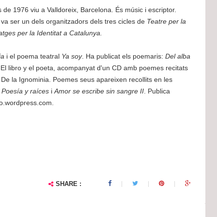
 de 1976 viu a Valldoreix, Barcelona. És músic i escriptor.
 ser un dels organitzadors dels tres cicles de
Teatre per la
tges per la Identitat a Catalunya.
ia
i el poema teatral
Ya soy
. Ha publicat els poemaris:
Del alba
 El libro y el poeta, acompanyat d'un CD amb poemes recitats
i De la Ignominia. Poemes seus apareixen recollits en les
, Poesía y raíces
i
Amor se escribe sin sangre II
. Publica
do.wordpress.com.
SHARE :