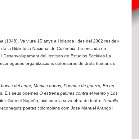
na (1948). Va viure 15 anys a Holanda i des del 2002 resideix
de la Biblioteca Nacional de Colòmbia. Llicenciada en
 Desenvolupament del Instituto de Estudios Sociales La
r reconegudes organitzacions defensores de drets humans o
s bocas del amor, Medias nonas, Poemas de guerra, En un
res. Els seus poemes
O estrena patines contra el viento
y
Los
itor Gabriel Sopeña, així com la seva obra de teatre
Teatrillo
 de reconeguts poetes colombians com José Manuel Arango i