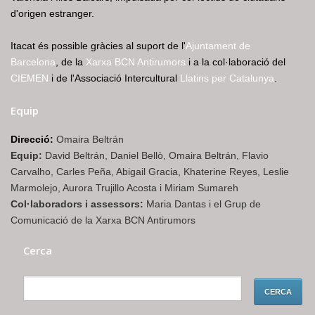
d'origen estranger.
Itacat és possible gràcies al suport de l'
Ajuntament de
Barcelona
, de la
Xarxa BCN Antirumors
i a la col·laboració del
CIEMEN
i de l'Associació Intercultural
Llatins per Catalunya
.
Equip
Direcció:
Omaira Beltrán
Equip:
David Beltrán, Daniel Bellò, Omaira Beltrán, Flavio
Carvalho, Carles Peña, Abigail Gracia, Khaterine Reyes, Leslie
Marmolejo, Aurora Trujillo Acosta i Miriam Sumareh
Col·laboradors i assessors:
Maria Dantas i el Grup de
Comunicació de la Xarxa BCN Antirumors
Cerca