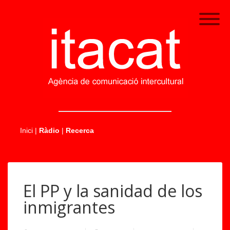
.....
Inici
|
Ràdio
|
Recerca
El PP y la sanidad de los
inmigrantes