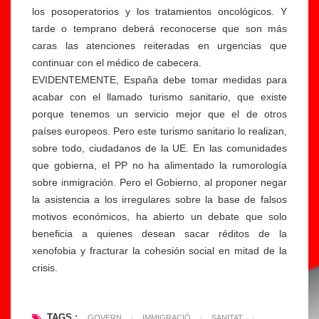
los posoperatorios y los tratamientos oncológicos. Y
tarde o temprano deberá reconocerse que son más
E
caras las atenciones reiteradas en urgencias que
l
continuar con el médico de cabecera.
di
EVIDENTEMENTE, España debe tomar medidas para
s
acabar con el llamado turismo sanitario, que existe
c
porque tenemos un servicio mejor que el de otros
L
u
países europeos. Pero este turismo sanitario lo realizan,
a
rs
sobre todo, ciudadanos de la UE. En las comunidades
s
d'
que gobierna, el PP no ha alimentado la rumorología
F
o
sobre inmigración. Pero el Gobierno, al proponer negar
r
di
la asistencia a los irregulares sobre la base de falsos
o
i
motivos económicos, ha abierto un debate que solo
nt
di
beneficia a quienes desean sacar réditos de la
e
s
xenofobia y fracturar la cohesión social en mitad de la
r
cr
crisis.
a
i
s
m
H
in
TAGS :
GOVERN
|
IMMIGRACIÓ
|
SANITAT
|