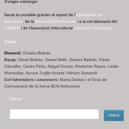
d'origen estranger.
Itacat és possible gràcies al suport de l'
Ajuntament de
Barcelona
, de la
Xarxa BCN Antirumors
i a la col·laboració del
CIEMEN
i de l'Associació Intercultural
Llatins per Catalunya
.
Equip
Direcció:
Omaira Beltrán
Equip:
David Beltrán, Daniel Bellò, Omaira Beltrán, Flavio
Carvalho, Carles Peña, Abigail Gracia, Khaterine Reyes, Leslie
Marmolejo, Aurora Trujillo Acosta i Miriam Sumareh
Col·laboradors i assessors:
Maria Dantas i el Grup de
Comunicació de la Xarxa BCN Antirumors
Cerca