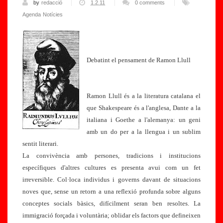
by
redacció
1.2.11
0 comments
Agenda
Notícies
Debatint el pensament de Ramon Llull
Ramon Llull és a la literatura catalana el
que Shakespeare és a l'anglesa, Dante a la
italiana i Goethe a l'alemanya: un geni
amb un do per a la llengua i un sublim
sentit literari.
La convivència amb persones, tradicions i institucions
específiques d'altres cultures es presenta avui com un fet
irreversible. Col·loca individus i governs davant de situacions
noves que, sense un retorn a una reflexió profunda sobre alguns
conceptes socials bàsics, difícilment seran ben resoltes. La
immigració forçada i voluntària; oblidar els factors que defineixen