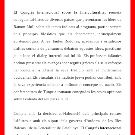
El Congrés Internacional sobre la Interculturalitat
reuneix
coneguts lul·listes de diversos països que presentaran les idees de
Ramon Llull sobre els temes indicats al programa, partint sempre
dels principis filosòfics que els fonamenten, principalment
epistemològics. A les Taules Rodones, acadèmics i estudiosos
d'altres corrents de pensament debatran aquestes idees, practicant
ja in loco el diàleg intercultural lul·lià. Els professors islàmics
podran presentar els avanços aconseguits gràcies als seus esforços
per conciliar a Orient la seva tradició amb el modernisme
occidental. Els vinculats a la tradició jueva podran contribuir amb
la seva experiència milenar a millorar el concepte de nació. Els
conferencistes de Turquia tornaran conegudes les seves opinions
sobre l'entrada del seu país a la UE.
2
Compta amb la decisiva col·laboració dels principals centres
5
lul·listes e amb els suport dels governs d'Andorra, de les Illes
j
Balears i de la Generalitat de Catalunya.
El Congrés Internacional
u