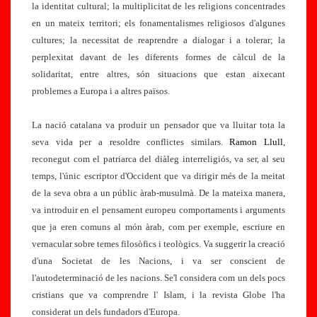
la identitat cultural; la multiplicitat de les religions concentrades
en un mateix territori; els fonamentalismes religiosos d'algunes
cultures; la necessitat de reaprendre a dialogar i a tolerar; la
perplexitat davant de les diferents formes de càlcul de la
solidaritat, entre altres, són situacions que estan aixecant
problemes a Europa i a altres països.
La nació catalana va produir un pensador que va lluitar tota la
seva vida per a resoldre conflictes similars.
Ramon Llull
,
reconegut com el patriarca del diàleg interreligiós, va ser, al seu
temps, l'únic escriptor d'Occident que va dirigir més de la meitat
de la seva obra a un públic àrab-musulmà. De la mateixa manera,
va introduir en el pensament europeu comportaments i arguments
que ja eren comuns al món àrab, com per exemple, escriure en
vernacular sobre temes filosòfics i teològics. Va suggerir la creació
d'una Societat de les Nacions, i va ser conscient de
l'autodeterminació de les nacions. Se'l considera com un dels pocs
cristians que va comprendre l' Islam, i la revista Globe l'ha
considerat un dels fundadors d'Europa.