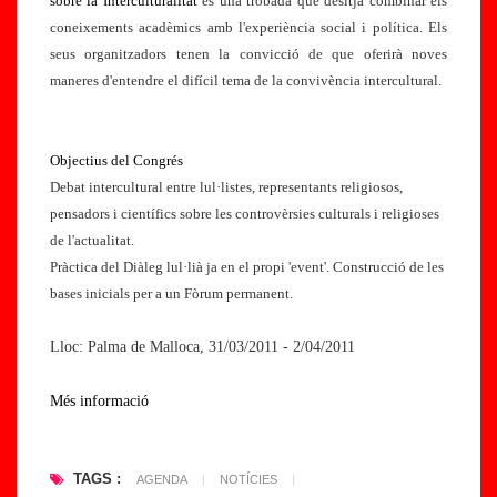
sobre la Interculturalitat
es una trobada que desitja combinar els
D
li
coneixements acadèmics amb l'experiència social i política. Els
el
o
seus organitzadors tenen la convicció de que oferirà noves
1
l
maneres d'entendre el difícil tema de la convivència intercultural.
4
|
al
S
1
e
Objectius del Congrés
7
g
Debat intercultural entre lul·listes, representants religiosos,
d
o
pensadors i científics sobre les controvèrsies culturals i religioses
e
n
de l'actualitat.
s
a
Pràctica del Diàleg lul·lià ja en el propi 'event'. Construcció de les
et
p
bases inicials per a un Fòrum permanent.
e
o
m
li
Lloc:
Palma de Malloca, 31/03/2011 - 2/04/2011
b
f
r
a
Més informació
e
c
|
è
M
ti
TAGS :
AGENDA
|
NOTÍCIES
|
o
c