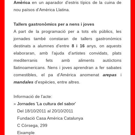
Amèrica
en un aparador d'estris típics de la cuina de
nou països d'Amèrica Llatina.
Tallers gastronòmics per a nens i joves
A part de la programació per a tots els públics, les
jornades també constaran de tallers gastronòmics
destinats a alumnes d'entre
8 i 16
anys, on aquests
elaboraran, amb l'ajuda d'artistes convidats, plats
mediterranis fets amb aliments autòctons
llatinoamericans. Nens i joves aprendran a fer sabates
comestibles, el pa d'Amèrica anomenat
arepas
i
mandales
d'espècies, entre altres.
Informació de l'acte:
»
Jornades 'La cultura del sabor'
Del 18/10/2011 al 20/10/2011
Fundació Casa Amèrica Catalunya
C Còrsega, 299
C
1
Eixample
ic
3