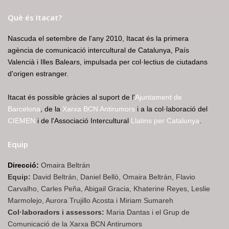
Què és Itacat?
Nascuda el setembre de l'any 2010, Itacat és la primera
agència de comunicació intercultural de Catalunya, País
Valencià i Illes Balears, impulsada per col·lectius de ciutadans
d'origen estranger.
Itacat és possible gràcies al suport de l'
Ajuntament de
Barcelona
, de la
Xarxa BCN Antirumors
i a la col·laboració del
CIEMEN
i de l'Associació Intercultural
Llatins per Catalunya
.
Equip
Direcció:
Omaira Beltrán
Equip:
David Beltrán, Daniel Bellò, Omaira Beltrán, Flavio
Carvalho, Carles Peña, Abigail Gracia, Khaterine Reyes, Leslie
Marmolejo, Aurora Trujillo Acosta i Miriam Sumareh
Col·laboradors i assessors:
Maria Dantas i el Grup de
Comunicació de la Xarxa BCN Antirumors