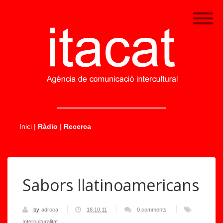
.....
Inici
|
Ràdio
|
Recerca
Sabors llatinoamericans
by
adroca
18.10.11
0 comments
Interculturalitat