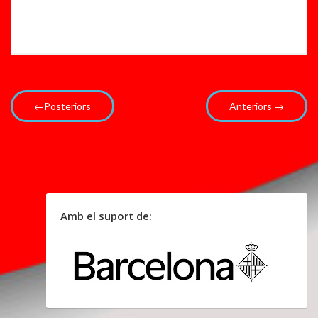
a
m
h
b
M
l..
...
.
←Posteriors
Anteriors →
Amb el suport de: