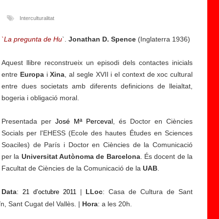
1
3
Interculturalitat
ju
`La pregunta de Hu
`.
Jonathan D. Spence
(Inglaterra 1936)
li
ol
Aquest llibre reconstrueix un episodi dels contactes inicials
|
entre
Europa
i
Xina
, al segle XVII i el context de xoc cultural
J
entre dues societats amb diferents definicions de lleialtat,
o
bogeria i obligació moral.
r
n
Presentada per
José Mª Perceval
, és Doctor en Ciències
a
Socials per l'EHESS (
Ecole des hautes Études en Sciences
d
Soaciles
) de París i Doctor en Ciències de la Comunicació
a
per la
Universitat Autònoma de Barcelona
. És docent de la
fo
Facultat de Ciències de la Comunicació de la
UAB
.
r
m
Data
:
LLoc
: Casa de Cultura de Sant
21 d’octubre 2011
at
|
/n, Sant Cugat del Vallès. |
iv
Hora
: a les 20h.
a