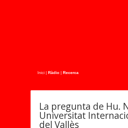
.....
Inici
|
Ràdio
|
Recerca
La pregunta de Hu. N
Universitat Internaci
del Vallès