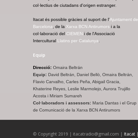
col·lectius de ciutadans d'origen estranger.
Itacat és possible gràcies al suport de l'
Ajuntament de
Barcelona
, de la
Xarxa BCN Antirumors
i a la
col·laboració del
CIEMEN
i de l'Associació
Intercultural
Llatins per Catalunya
.
Equip
Direcció:
Omaira Beltrán
Equip:
David Beltrán, Daniel Bellò, Omaira Beltrán,
Flavio Carvalho, Carles Peña, Abigail Gracia,
Khaterine Reyes, Leslie Marmolejo, Aurora Trujillo
Acosta i Miriam Sumareh
Col·laboradors i assessors:
Maria Dantas i el Grup
de Comunicació de la Xarxa BCN Antirumors
© Copyright 2019 | itacatradio@gmail.com |
Itacat 