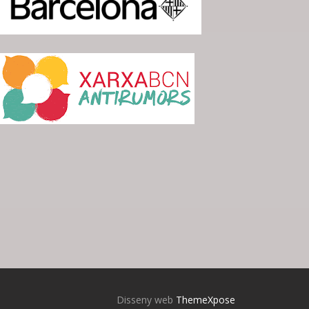
Disseny web
ThemeXpose