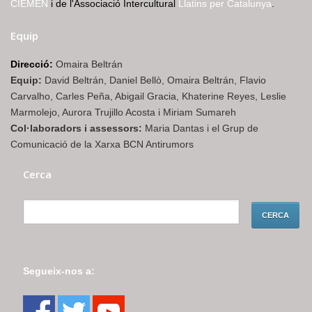
CIEMEN
i de l'Associació Intercultural
Llatins per Catalunya
.
Equip
Direcció:
Omaira Beltrán
Equip:
David Beltrán, Daniel Bellò, Omaira Beltrán, Flavio
Carvalho, Carles Peña, Abigail Gracia, Khaterine Reyes, Leslie
Marmolejo, Aurora Trujillo Acosta i Miriam Sumareh
Col·laboradors i assessors:
Maria Dantas i el Grup de
Comunicació de la Xarxa BCN Antirumors
Cerca
Segueix-nos a: