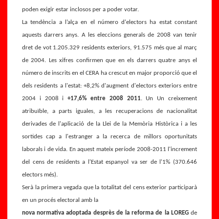
poden exigir estar inclosos per a poder votar.
La tendència a l’alça en el número d'electors ha estat constant
aquests darrers anys. A les eleccions generals de 2008 van tenir
dret de vot 1.205.329 residents exteriors, 91.575 més que al març
de 2004. Les xifres confirmen que en els darrers quatre anys el
número de inscrits en el CERA ha crescut en major proporció que el
dels residents a l'estat: +8,2% d'augment d'electors exteriors entre
2004 i 2008 i
+17,6% entre 2008 2011
. Un Un creixement
atribuïble, a parts iguales, a les recuperacions de nacionalitat
derivades de l'aplicació de la Llei de la Memòria Històrica i a les
sortides cap a l'estranger a la recerca de millors oportunitats
laborals i de vida. En aquest mateix període 2008-2011 l'increment
E
del cens de residents a l'Estat espanyol va ser de l'1% (370.646
B
l
electors més).
a
T
d
e
Serà la primera vegada que la totalitat del cens exterior participarà
al
rr
en un procés electoral amb la
o
it
nova normativa adoptada desprès de la reforma de la LOREG
de