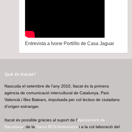
Entrevista a Ivone Portilllo de Casa Jaguar
Què és Itacat?
Nascuda el setembre de l'any 2010, Itacat és la primera
agència de comunicació intercultural de Catalunya, País
Valencià i Illes Balears, impulsada per col·lectius de ciutadans
d'origen estranger.
Itacat és possible gràcies al suport de l'
Ajuntament de
Barcelona
, de la
Xarxa BCN Antirumors
i a la col·laboració del