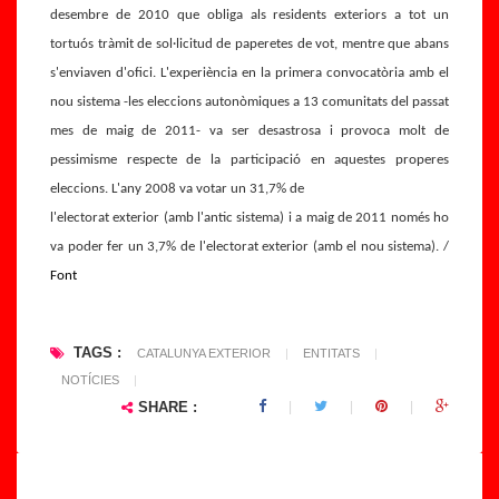
n
o
desembre de 2010 que obliga als residents exteriors a tot un
a
ri
tortuós tràmit de sol·licitud de paperetes de vot, mentre que abans
s
S
s'enviaven d'ofici. L'experiència en la primera convocatòria amb el
u
o
nou sistema -les eleccions autonòmiques a 13 comunitats del passat
p
ci
mes de maig de 2011- va ser desastrosa i provoca molt de
ri
al
pessimisme respecte de la participació en aquestes properes
m
m
eleccions. L'any 2008 va votar un 31,7% de
ei
e
l'electorat exterior (amb l'antic sistema) i a maig de 2011 només ho
x
nt
va poder fer un 3,7% de l'electorat exterior (amb el nou sistema). /
el
R
r
e
Font
e
s
gi
p
TAGS :
CATALUNYA EXTERIOR
|
ENTITATS
|
st
o
NOTÍCIES
|
r
n
SHARE :
e
s
m
a
u
bl
ni
e.