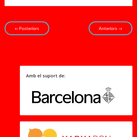
...
..
←Posteriors
Anteriors →
Amb el suport de: