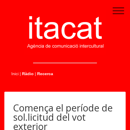
.....
Inici
|
Ràdio
|
Recerca
Comença el període de
sol.licitud del vot
exterior