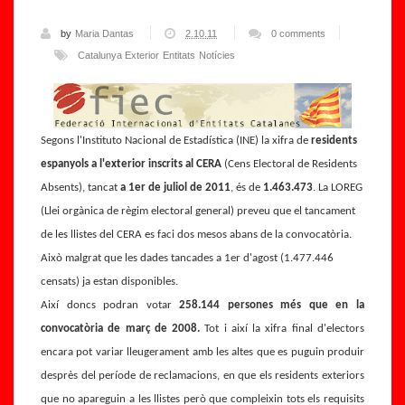
by
Maria Dantas
2.10.11
0 comments
Catalunya Exterior
Entitats
Notícies
Segons l'Instituto Nacional de Estadística (INE) la xifra de
residents
espanyols a l'exterior inscrits al CERA
(Cens Electoral de Residents
Absents), tancat
a 1er de juliol de 2011
, és de
1.463.473
. La LOREG
(Llei orgànica de règim electoral general) preveu que el tancament
de les llistes del CERA es faci dos mesos abans de la convocatòria.
Això malgrat que les dades tancades a 1er d'agost (1.477.446
censats) ja estan disponibles.
Així doncs podran votar
258.144 persones més que en la
convocatòria de març de 2008.
Tot i així la xifra final d'electors
encara pot variar lleugerament amb les altes que es puguin produir
desprès del període de reclamacions, en que els residents exteriors
que no apareguin a les llistes però que compleixin tots els requisits