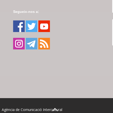
Segueix-nos a:
| Agència de Comunicació Intercultural
BACK TO TOP