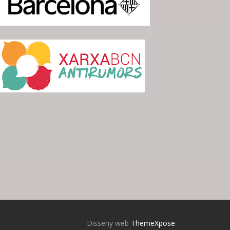
Disseny web
ThemeXpose