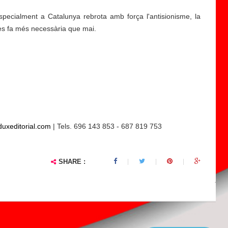
n
ecialment a Catalunya rebrota amb força l'antisionisme, la
o
 es fa més necessària que mai.
v
e
l·
l
a
"
P
o
uxeditorial.com
r
| Tels. 696 143 853 - 687 819 753
n
o
SHARE :
B
u
..
.