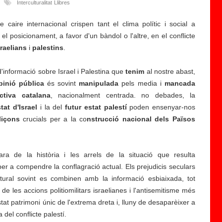
Interculturalitat
Llibres
 caire internacional crispen tant el clima polític i social a
l posicionament, a favor d'un bàndol o l'altre, en el conflicte
raelians
i
P
palestins
.
r
 d'informació sobre Israel i Palestina que
e
tenim
al nostre abast,
pinió pública
s
és sovint
manipulada
pels media i
mancada
ctiva catalana
e
, nacionalment centrada. no debades, la
tat d'Israel
n
i la del
futur estat palestí
poden ensenyar-nos
lliçons
crucials per a la co
t
nstrucció nacional dels Països
a
c
ara de la història i les arrels de la situació que resulta
i
er a compendre la conflagració actual. Els prejudicis seculars
ó
ultural sovint es combinen amb la informació esbiaixada, tot
d
de les accions politiomilitars israelianes i l'antisemitisme més
e
tat patrimoni únic de l'extrema dreta i, lluny de desaparèixer a
l
del conflicte palestí.
a