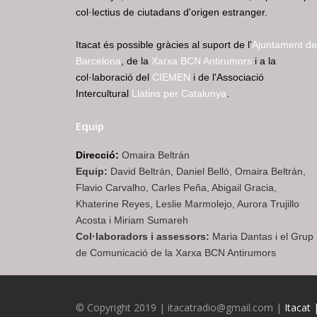
col·lectius de ciutadans d'origen estranger.
Itacat és possible gràcies al suport de l'
Ajuntament de
Barcelona
, de la
Xarxa BCN Antirumors
i a la
col·laboració del
CIEMEN
i de l'Associació
Intercultural
Llatins per Catalunya
.
Equip
Direcció:
Omaira Beltrán
Equip:
David Beltrán, Daniel Bellò, Omaira Beltrán,
Flavio Carvalho, Carles Peña, Abigail Gracia,
Khaterine Reyes, Leslie Marmolejo, Aurora Trujillo
Acosta i Miriam Sumareh
Col·laboradors i assessors:
Maria Dantas i el Grup
de Comunicació de la Xarxa BCN Antirumors
© Copyright 2019 | itacatradio@gmail.com |
Itacat 