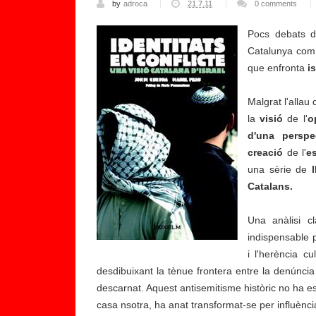
by
adroca
21.7.11
0 comments
Pocs debats de
Catalunya com e
que enfronta
is
Malgrat l'allau
la
visió
de l'
o
d'una perspe
P
creació
de l'
es
r
una sèrie de
e
Catalans.
s
e
Una anàlisi cl
n
indispensable p
t
i l'herència c
a
desdibuixant la tènue frontera entre la denúncia 
ci
descarnat. Aquest antisemitisme històric no ha es
ó
casa nsotra, ha anat transformat-se per influència 