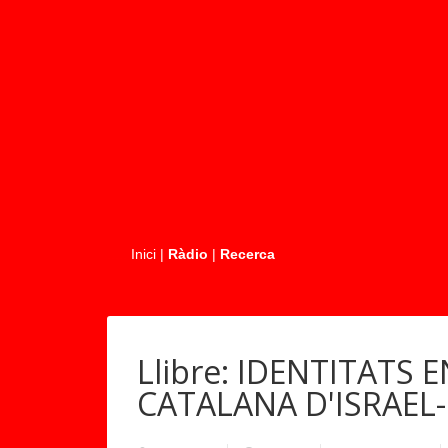
.....
Inici
|
Ràdio
|
Recerca
Llibre: IDENTITATS 
CATALANA D'ISRAEL-