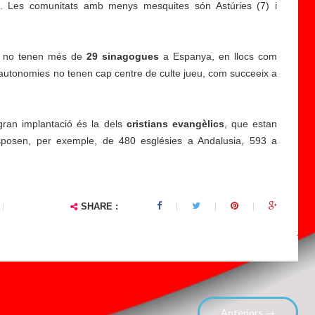
). Les comunitats amb menys mesquites són Astúries (7) i
p
ri
m
eus no tenen més de
ei
29 sinagogues
a Espanya, en llocs com
 d'autonomies no tenen cap centre de culte jueu, com succeeix a
x
el
r
gran implantació és la dels
e
cristians evangèlics
, que estan
isposen, per exemple, de 480 esglésies a Andalusia, 593 a
gi
st
r
e
SHARE :
|
m
u
ni
...
Anteriors →