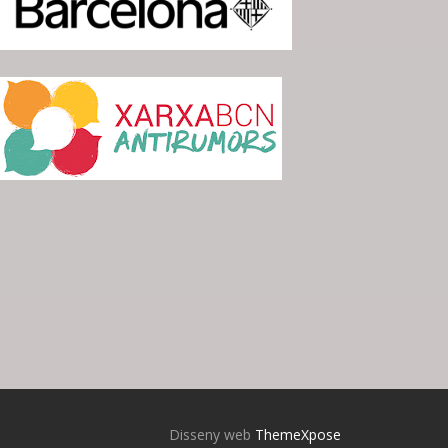
Disseny web
ThemeXpose