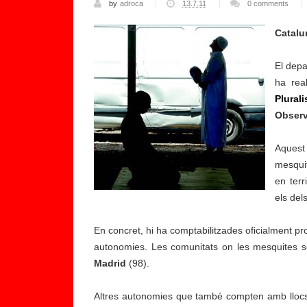
by
adroca
13.7.11
0 comments
Catalu
El depa
ha rea
Plural
È
Observ
ti
c
Aquest
a
mesquit
a
en terr
p
els del
li
c
En concret, hi ha comptabilitzades oficialment p
a
autonomies. Les comunitats on les mesquites
d
Madrid
(98).
a
a
Altres autonomies que també compten amb llocs