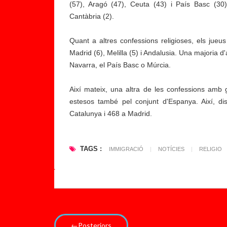
l
(57), Aragó (47), Ceuta (43) i País Basc (30
s
Cantàbria (2).
s
e
Quant a altres confessions religioses, els ju
r
Madrid (6), Melilla (5) i Andalusia. Una majoria
v
Navarra, el País Basc o Múrcia.
e
i
Així mateix, una altra de les confessions amb 
s
estesos també pel conjunt d'Espanya. Així, d
s
Catalunya i 468 a Madrid.
o
c
TAGS :
i
IMMIGRACIÓ
|
NOTÍCIES
|
RELIGIO
a
l
s
←Posteriors