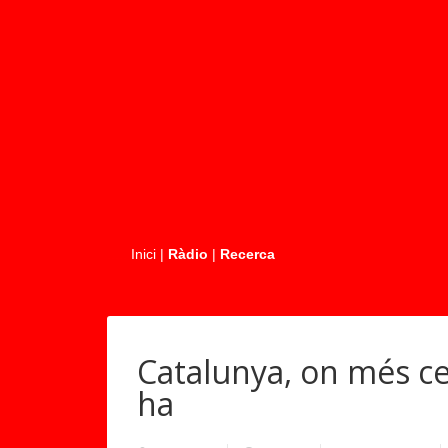
.....
Inici
|
Ràdio
|
Recerca
Catalunya, on més cen
ha