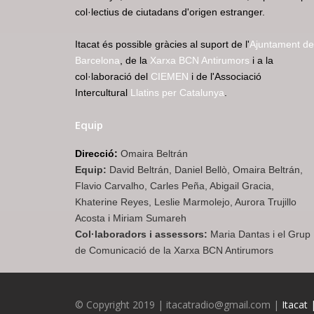
col·lectius de ciutadans d'origen estranger.
Itacat és possible gràcies al suport de l'
Ajuntament de
Barcelona
, de la
Xarxa BCN Antirumors
i a la
col·laboració del
CIEMEN
i de l'Associació
Intercultural
Llatins per Catalunya
.
Equip
Direcció:
Omaira Beltrán
Equip:
David Beltrán, Daniel Bellò, Omaira Beltrán,
Flavio Carvalho, Carles Peña, Abigail Gracia,
Khaterine Reyes, Leslie Marmolejo, Aurora Trujillo
Acosta i Miriam Sumareh
Col·laboradors i assessors:
Maria Dantas i el Grup
de Comunicació de la Xarxa BCN Antirumors
© Copyright 2019 | itacatradio@gmail.com |
Itacat 