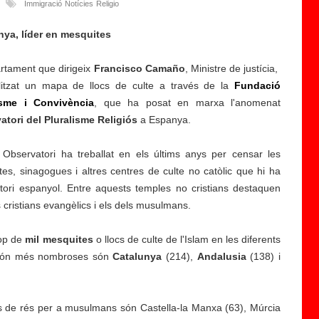
Immigració
Notícies
Religio
nya, líder en mesquites
rtament que dirigeix
Francisco Camaño
, Ministre de justícia,
litzat un mapa de llocs de culte a través de la
Fundació
isme i Convivència
, que ha posat en marxa l'anomenat
atori del Pluralisme Religiós
a Espanya.
 Observatori ha treballat en els últims anys per censar les
es, sinagogues i altres centres de culte no catòlic que hi ha
B
itori espanyol. Entre aquests temples no cristians destaquen
a
s cristians evangèlics i els dels musulmans.
d
al
rop de
mil mesquites
o
o llocs de culte de l'Islam en les diferents
 són més nombroses són
n
Catalunya
(214),
Andalusia
(138) i
a
s
 de rés per a musulmans són Castella-la Manxa (63), Múrcia
u