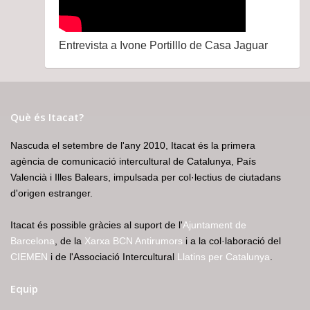
Entrevista a Ivone Portilllo de Casa Jaguar
Què és Itacat?
Nascuda el setembre de l'any 2010, Itacat és la primera
agència de comunicació intercultural de Catalunya, País
Valencià i Illes Balears, impulsada per col·lectius de ciutadans
d'origen estranger.
Itacat és possible gràcies al suport de l'
Ajuntament de
Barcelona
, de la
Xarxa BCN Antirumors
i a la col·laboració del
CIEMEN
i de l'Associació Intercultural
Llatins per Catalunya
.
Equip