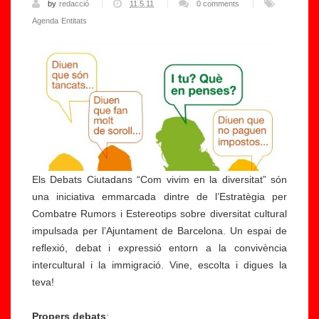
by
redacció
11.5.11
0 comments
Agenda
Entitats
E
C
Els Debats Ciutadans “Com vivim en la diversitat” són
T
A
una iniciativa emmarcada dintre de l’Estratègia per
r
S
Combatre Rumors i Estereotips sobre diversitat cultural
o
p
impulsada per l’Ajuntament de Barcelona. Un espai de
b
u
reﬂexió, debat i expressió entorn a la convivència
a
b
intercultural i la immigració. Vine, escolta i digues la
d
li
teva!
a
c
d'
a
Propers debats
:
E
u