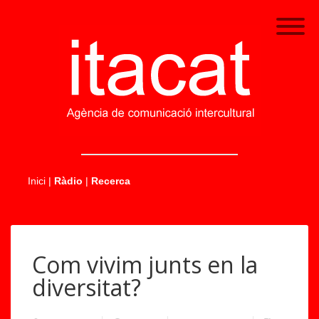
.....
Inici
|
Ràdio
|
Recerca
Com vivim junts en la
diversitat?