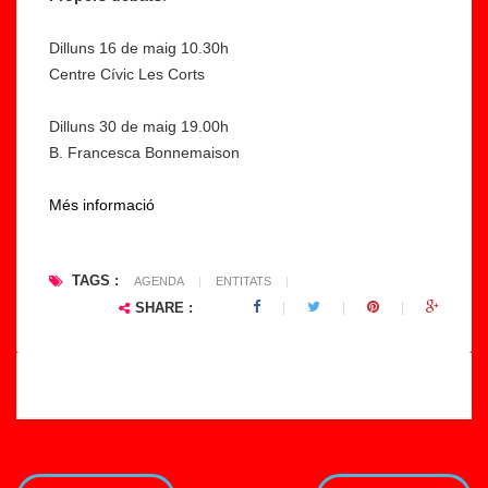
nt
n
Dilluns 16 de maig 10.30h
it
a
Centre Cívic Les Corts
at
G
s
u
Dilluns 30 de maig 19.00h
d
i
B. Francesca Bonnemaison
el
a
C
p
Més informació
o
e
n
r
s
f
TAGS :
AGENDA
|
ENTITATS
|
el
a
SHARE :
l
ci
M
lit
u
a
ni
r..
...
.