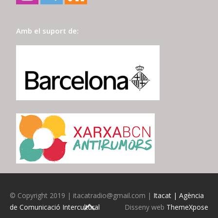
Amb el suport de:
© Copyright 2019 | itacatradio@gmail.com |
Itacat | Agència
de Comunicació Intercultural
Disseny web
ThemeXpose
BACK TO TOP