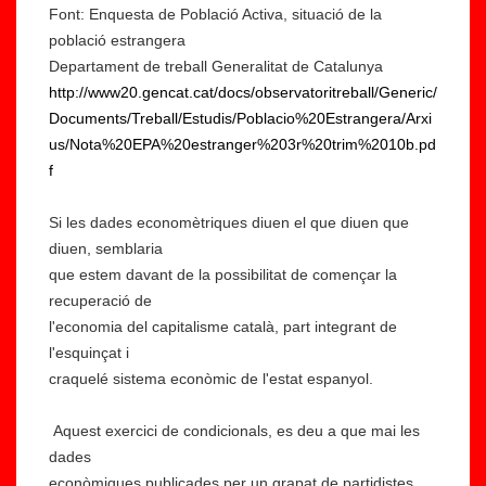
Font: Enquesta de Població Activa, situació de la
població estrangera
Departament de treball Generalitat de Catalunya
http://www20.gencat.cat/docs/observatoritreball/Generic/
Documents/Treball/Estudis/Poblacio%20Estrangera/Arxi
us/Nota%20EPA%20estranger%203r%20trim%2010b.pd
f
Si les dades economètriques diuen el que diuen que
diuen, semblaria
que estem davant de la possibilitat de començar la
recuperació de
l'economia del capitalisme català, part integrant de
l'esquinçat i
craquelé sistema econòmic de l'estat espanyol.
Aquest exercici de condicionals, es deu a que mai les
dades
econòmiques publicades per un grapat de partidistes