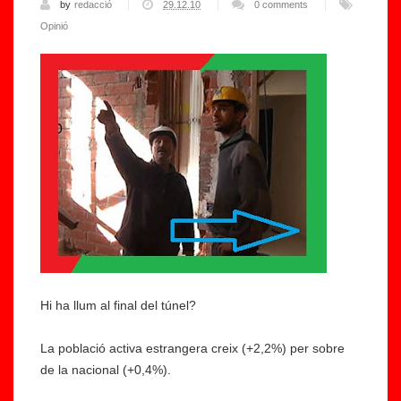
by
redacció
29.12.10
0 comments
Opinió
Hi ha llum al final del túnel?
La població activa estrangera creix (+2,2%) per sobre
de la nacional (+0,4%).