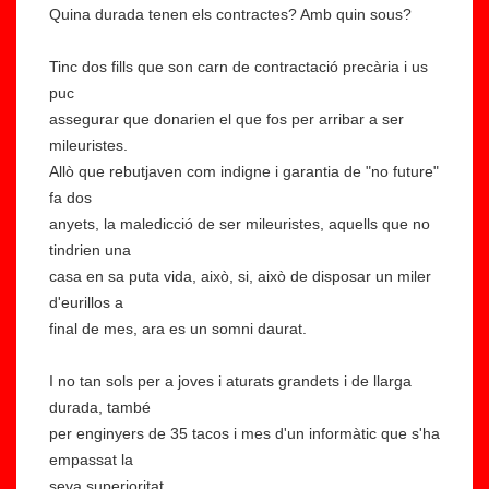
Quina durada tenen els contractes? Amb quin sous?
Tinc dos fills que son carn de contractació precària i us
puc
assegurar que donarien el que fos per arribar a ser
mileuristes.
Allò que rebutjaven com indigne i garantia de "no future"
fa dos
anyets, la maledicció de ser mileuristes, aquells que no
tindrien una
casa en sa puta vida, això, si, això de disposar un miler
d'eurillos a
final de mes, ara es un somni daurat.
I no tan sols per a joves i aturats grandets i de llarga
durada, també
per enginyers de 35 tacos i mes d'un informàtic que s'ha
empassat la
seva superioritat.