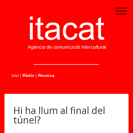
.....
Inici
|
Ràdio
|
Recerca
Hi ha llum al final del
túnel?