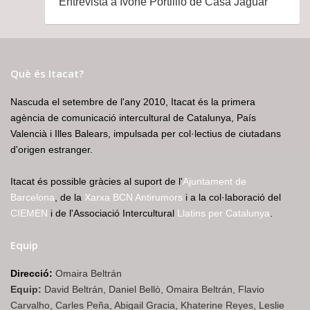
Entrevista a Ivone Portilllo de Casa Jaguar
Què és Itacat?
Nascuda el setembre de l'any 2010, Itacat és la primera
agència de comunicació intercultural de Catalunya, País
Valencià i Illes Balears, impulsada per col·lectius de ciutadans
d'origen estranger.
Itacat és possible gràcies al suport de l'
Ajuntament de
Barcelona
, de la
Xarxa BCN Antirumors
i a la col·laboració del
CIEMEN
i de l'Associació Intercultural
Llatins per Catalunya
.
Equip
Direcció:
Omaira Beltrán
Equip:
David Beltrán, Daniel Bellò, Omaira Beltrán, Flavio
Carvalho, Carles Peña, Abigail Gracia, Khaterine Reyes, Leslie