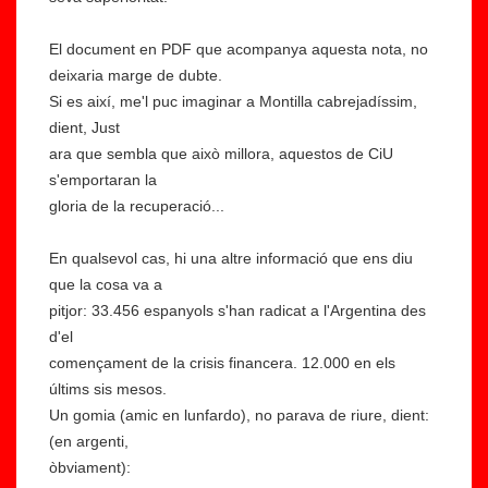
El document en PDF que acompanya aquesta nota, no
deixaria marge de dubte.
Si es així, me'l puc imaginar a Montilla cabrejadíssim,
dient, Just
ara que sembla que això millora, aquestos de CiU
s'emportaran la
E
gloria de la recuperació...
l
m
En qualsevol cas, hi una altre informació que ens diu
e
que la cosa va a
u
pitjor: 33.456 espanyols s'han radicat a l'Argentina des
a
d'el
R
m
començament de la crisis financera. 12.000 en els
a
ic
últims sis mesos.
ci
S
Un gomia (amic en lunfardo), no parava de riure, dient:
s
ai
(en argenti,
m
d,
òbviament):
e
l