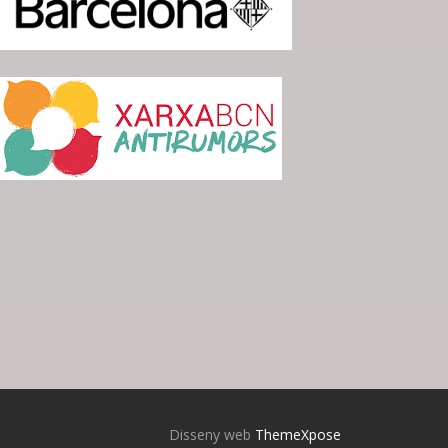
Disseny web
ThemeXpose