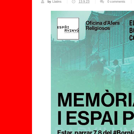
by
Llatins
13.9.23
0 comments