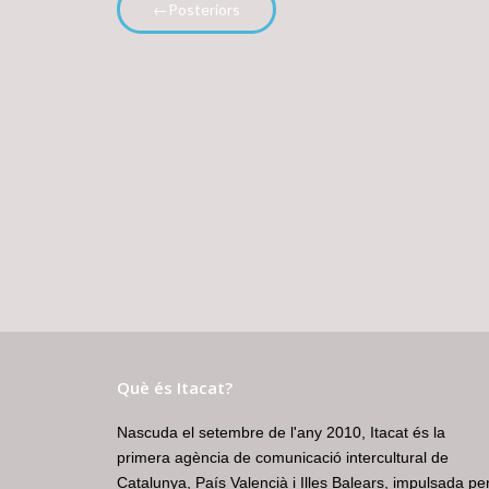
←Posteriors
Què és Itacat?
Nascuda el setembre de l'any 2010, Itacat és la
primera agència de comunicació intercultural de
Catalunya, País Valencià i Illes Balears, impulsada pe