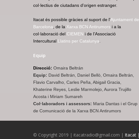
col·lectius de ciutadans d'origen estranger.
Itacat és possible gràcies al suport de l'
Ajuntament de
Barcelona
, de la
Xarxa BCN Antirumors
i a la
col·laboració del
CIEMEN
i de l'Associació
Intercultural
Llatins per Catalunya
.
Equip
Direcció:
Omaira Beltrán
Equip:
David Beltrán, Daniel Bellò, Omaira Beltrán,
Flavio Carvalho, Carles Peña, Abigail Gracia,
Khaterine Reyes, Leslie Marmolejo, Aurora Trujillo
Acosta i Miriam Sumareh
Col·laboradors i assessors:
Maria Dantas i el Grup
de Comunicació de la Xarxa BCN Antirumors
© Copyright 2019 | itacatradio@gmail.com |
Itacat 