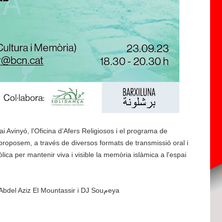
i Avinyó, l'Oficina d’Afers Religiosos i el programa de
roposem, a través de diversos formats de transmissió oral i
lica per mantenir viva i visible la memòria islàmica a l'espai
Amb: Fatiha Elmouali, Yousra Touri El Mansouri, Abdel Aziz El Mountassir i DJ Souمeya