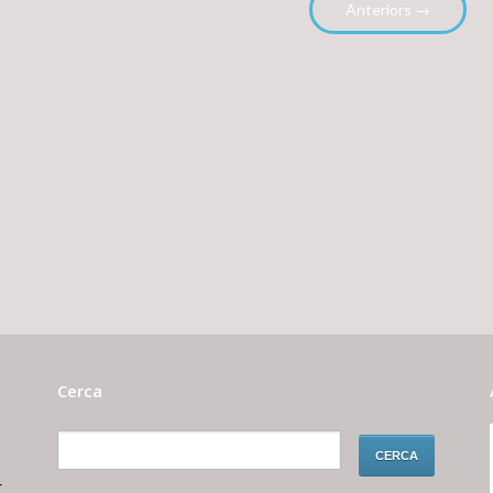
Anteriors →
Cerca
r