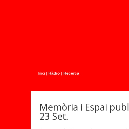
.....
Inici
|
Ràdio
|
Recerca
Memòria i Espai publi
23 Set.