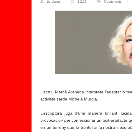
by
Llatins
2.2.23
0 comments
L’actriu Mercè Arànega interpreta l’adaptació teatr
activista sarda Michela Murgia.
L’escriptora juga d’una manera brillant, lúcida
provocació– per confeccionar un text-artefacte que
en un terreny que fa trontollar la nostra inexora