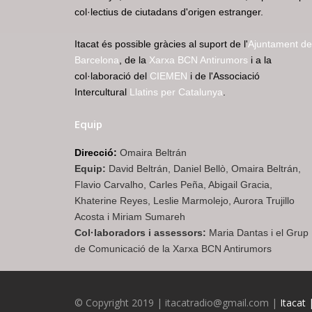
col·lectius de ciutadans d'origen estranger.
Itacat és possible gràcies al suport de l'
Ajuntament de
Barcelona
, de la
Xarxa BCN Antirumors
i a la
col·laboració del
CIEMEN
i de l'Associació
Intercultural
Llatins per Catalunya
.
Equip
Direcció:
Omaira Beltrán
Equip:
David Beltrán, Daniel Bellò, Omaira Beltrán,
Flavio Carvalho, Carles Peña, Abigail Gracia,
Khaterine Reyes, Leslie Marmolejo, Aurora Trujillo
Acosta i Miriam Sumareh
Col·laboradors i assessors:
Maria Dantas i el Grup
de Comunicació de la Xarxa BCN Antirumors
© Copyright 2019 | itacatradio@gmail.com |
Itacat 