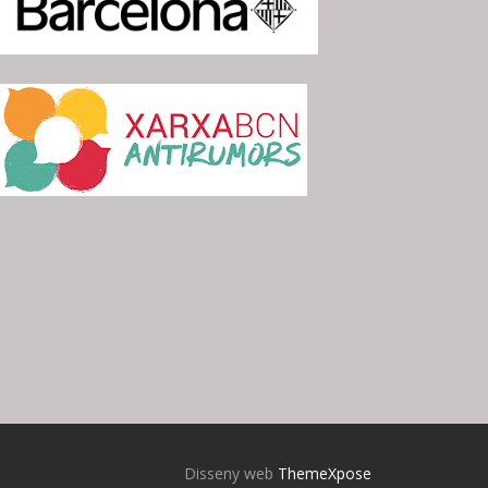
Disseny web
ThemeXpose