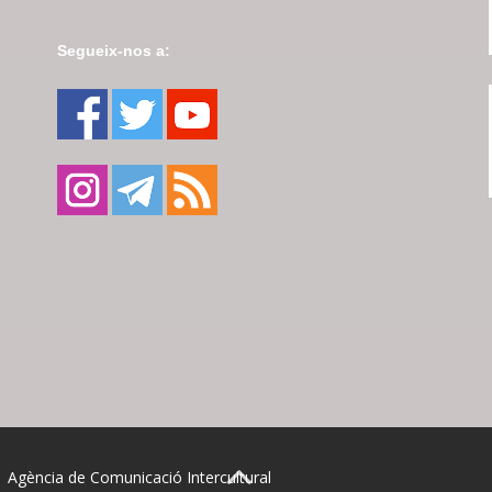
Segueix-nos a:
| Agència de Comunicació Intercultural
BACK TO TOP