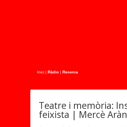
.....
Inici
|
Ràdio
|
Recerca
Teatre i memòria: Ins
feixista | Mercè Arà