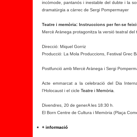
incòmode, pantanós i inestable del dubte i la so
dramatúrgia a càrrec de Sergi Pompermayer
Teatre i memòria: Instruccions per fer-se feixi
Mercè Arànega protagonitza la versió teatral del
Direcció: Miquel Gorriz
Producció: La Mola Produccions, Festival Grec 
Postfunció amb Mercè Arànega i Sergi Pomperm
Acte emmarcat a la celebració del Dia Inte
l’Holocaust i el cicle
Teatre i Memòria
.
Divendres, 20 de generA les 18:30 h.
El Born Centre de Cultura i Memòria (Plaça Comer
+ informació