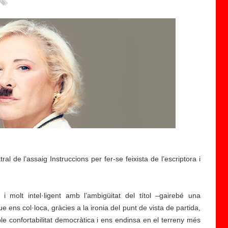
al de l’assaig Instruccions per fer-se feixista de l’escriptora i
 i molt intel·ligent amb l’ambigüitat del títol –gairebé una
 ens col·loca, gràcies a la ironia del punt de vista de partida,
ble confortabilitat democràtica i ens endinsa en el terreny més