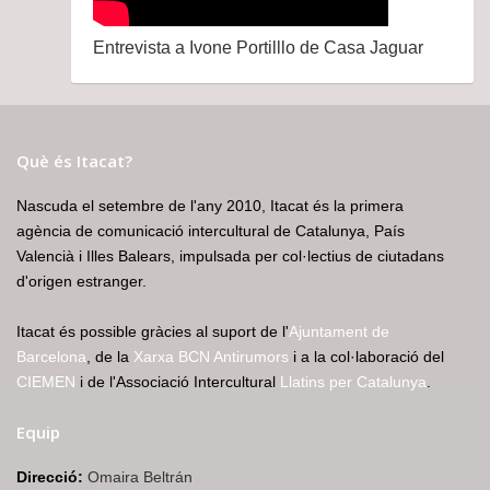
Entrevista a Ivone Portilllo de Casa Jaguar
Què és Itacat?
Nascuda el setembre de l'any 2010, Itacat és la primera
agència de comunicació intercultural de Catalunya, País
Valencià i Illes Balears, impulsada per col·lectius de ciutadans
d'origen estranger.
Itacat és possible gràcies al suport de l'
Ajuntament de
Barcelona
, de la
Xarxa BCN Antirumors
i a la col·laboració del
CIEMEN
i de l'Associació Intercultural
Llatins per Catalunya
.
Equip
Direcció:
Omaira Beltrán