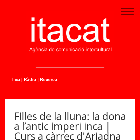
.....
Inici
|
Ràdio
|
Recerca
Filles de la lluna: la dona
a l’antic imperi inca |
Curs a càrrec d'Ariadna