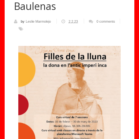
Baulenas
by
Leslie Marmolejo
2.2.23
0 comments