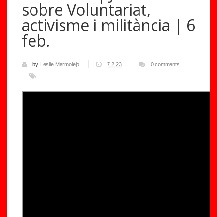
sobre Voluntariat,
activisme i militància | 6
feb.
by
Leslie Marmolejo
7.2.23
0 comments