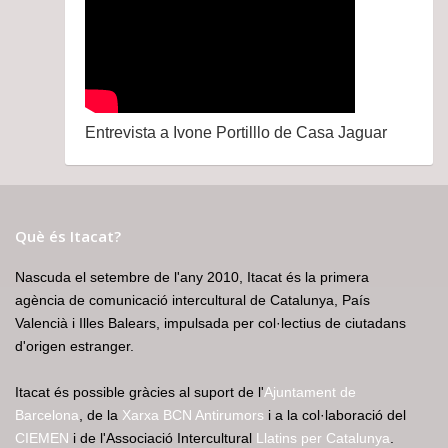
Entrevista a Ivone Portilllo de Casa Jaguar
Què és Itacat?
Nascuda el setembre de l'any 2010, Itacat és la primera
agència de comunicació intercultural de Catalunya, País
Valencià i Illes Balears, impulsada per col·lectius de ciutadans
d'origen estranger.
Itacat és possible gràcies al suport de l'
Ajuntament de
Barcelona
, de la
Xarxa BCN Antirumors
i a la col·laboració del
CIEMEN
i de l'Associació Intercultural
Llatins per Catalunya
.