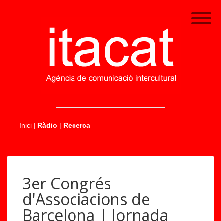
.....
Inici
|
Ràdio
|
Recerca
3er Congrés
d'Associacions de
Barcelona | Jornada