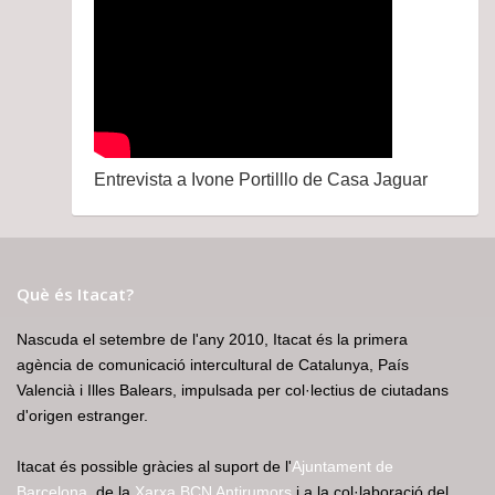
Entrevista a Ivone Portilllo de Casa Jaguar
Què és Itacat?
Nascuda el setembre de l'any 2010, Itacat és la primera
agència de comunicació intercultural de Catalunya, País
Valencià i Illes Balears, impulsada per col·lectius de ciutadans
d'origen estranger.
Itacat és possible gràcies al suport de l'
Ajuntament de
Barcelona
, de la
Xarxa BCN Antirumors
i a la col·laboració del