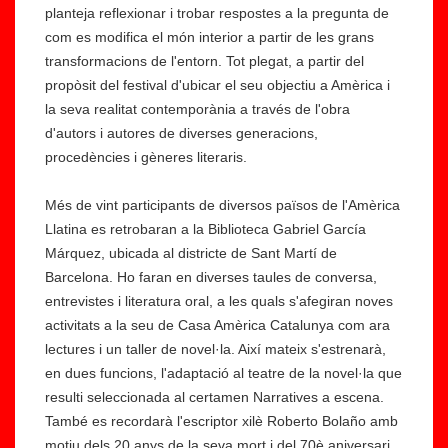
planteja reflexionar i trobar respostes a la pregunta de
com es modifica el món interior a partir de les grans
transformacions de l'entorn. Tot plegat, a partir del
propòsit del festival d'ubicar el seu objectiu a Amèrica i
la seva realitat contemporània a través de l'obra
d'autors i autores de diverses generacions,
procedències i gèneres literaris.
Més de vint participants de diversos països de l'Amèrica
Llatina es retrobaran a la Biblioteca Gabriel García
Márquez, ubicada al districte de Sant Martí de
Barcelona. Ho faran en diverses taules de conversa,
entrevistes i literatura oral, a les quals s'afegiran noves
activitats a la seu de Casa Amèrica Catalunya com ara
lectures i un taller de novel·la. Així mateix s'estrenarà,
en dues funcions, l'adaptació al teatre de la novel·la que
resulti seleccionada al certamen Narratives a escena.
També es recordarà l'escriptor xilè Roberto Bolaño amb
motiu dels 20 anys de la seva mort i del 70è aniversari