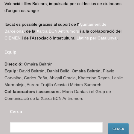
Valencià i Illes Balears, impulsada per col·lectius de ciutadans
d'origen estranger.
Itacat és possible gràcies al suport de l'
Ajuntament de
Barcelona
, de la
Xarxa BCN Antirumors
i a la col·laboració del
CIEMEN
i de l'Associació Intercultural
Llatins per Catalunya
.
Equip
Direcció:
Omaira Beltrán
Equip:
David Beltrán, Daniel Bellò, Omaira Beltrán, Flavio
Carvalho, Carles Peña, Abigail Gracia, Khaterine Reyes, Leslie
Marmolejo, Aurora Trujillo Acosta i Miriam Sumareh
Col·laboradors i assessors:
Maria Dantas i el Grup de
Comunicació de la Xarxa BCN Antirumors
Cerca