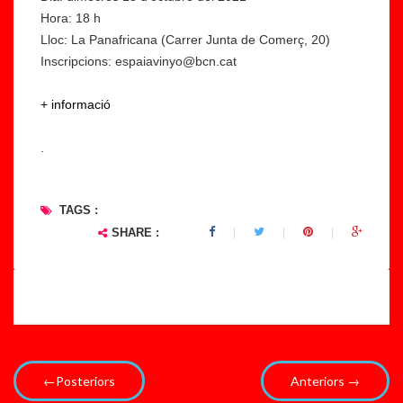
Hora: 18 h
Lloc: La Panafricana (Carrer Junta de Comerç, 20)
Inscripcions: espaiavinyo@bcn.cat
+ informació
.
TAGS :
SHARE :
←Posteriors
Anteriors →