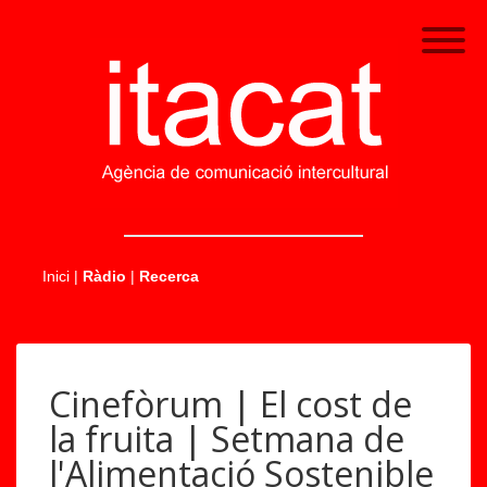
.....
Inici
|
Ràdio
|
Recerca
Cinefòrum | El cost de
la fruita | Setmana de
l'Alimentació Sostenible