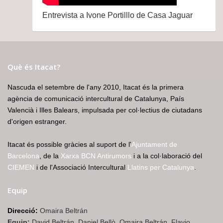
Entrevista a Ivone Portilllo de Casa Jaguar
Què és Itacat?
Nascuda el setembre de l'any 2010, Itacat és la primera
agència de comunicació intercultural de Catalunya, País
Valencià i Illes Balears, impulsada per col·lectius de ciutadans
d'origen estranger.
Itacat és possible gràcies al suport de l'
Ajuntament de
Barcelona
, de la
Xarxa BCN Antirumors
i a la col·laboració del
CIEMEN
i de l'Associació Intercultural
Llatins per Catalunya
.
Equip
Direcció:
Omaira Beltrán
Equip:
David Beltrán, Daniel Bellò, Omaira Beltrán, Flavio