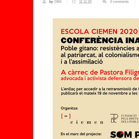
by
OBS
11.11.20
0 comments