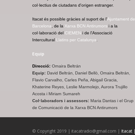
col·lectius de ciutadans d'origen estranger.
Itacat és possible gràcies al suport de l'
Ajuntament de
Barcelona
, de la
Xarxa BCN Antirumors
i a la
col·laboració del
CIEMEN
i de l'Associació
Intercultural
Llatins per Catalunya
.
Equip
Direcció:
Omaira Beltrán
Equip:
David Beltrán, Daniel Bellò, Omaira Beltrán,
Flavio Carvalho, Carles Peña, Abigail Gracia,
Khaterine Reyes, Leslie Marmolejo, Aurora Trujillo
Acosta i Miriam Sumareh
Col·laboradors i assessors:
Maria Dantas i el Grup
de Comunicació de la Xarxa BCN Antirumors
© Copyright 2019 | itacatradio@gmail.com |
Itacat 