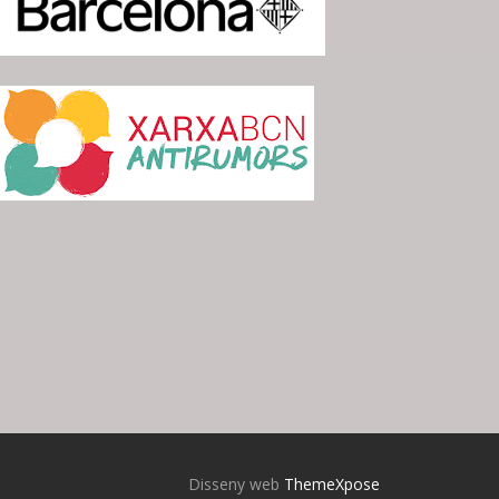
Disseny web
ThemeXpose