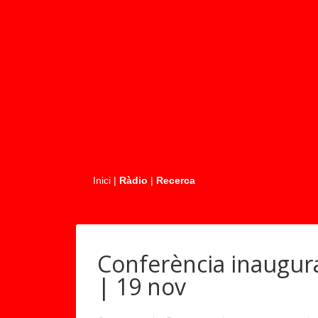
.....
Inici
|
Ràdio
|
Recerca
Conferència inaugura
| 19 nov