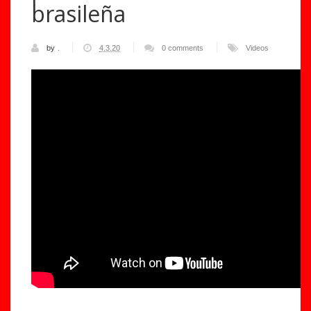
brasileña
by
.
4.3.20
0 comments
Videos