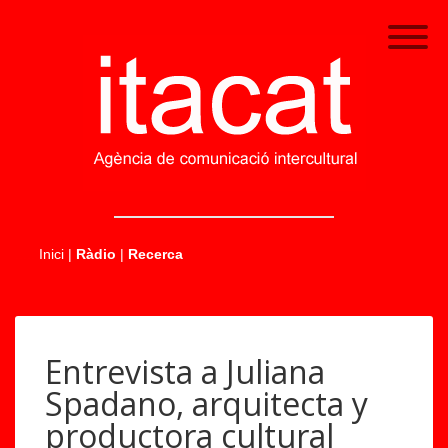
.....
Inici
|
Ràdio
|
Recerca
Entrevista a Juliana
Spadano, arquitecta y
productora cultural