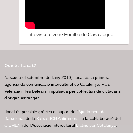
Entrevista a Ivone Portilllo de Casa Jaguar
Què és Itacat?
Nascuda el setembre de l'any 2010, Itacat és la primera
agència de comunicació intercultural de Catalunya, País
Valencià i Illes Balears, impulsada per col·lectius de ciutadans
d'origen estranger.
Itacat és possible gràcies al suport de l'
Ajuntament de
Barcelona
, de la
Xarxa BCN Antirumors
i a la col·laboració del
CIEMEN
i de l'Associació Intercultural
Llatins per Catalunya
.