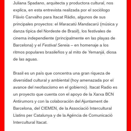
Juliana Spadano, arquitecta y productora cultural, nos
explica, en esta entrevista realizada por el sociólogo
Flávio Carvalho para Itacat Ràdio, algunos de sus
principales proyectos: el
Maracatú
Mandacarú
(música y
danza típica del Nordeste de Brasil), los festivales de
cinema independiente (principalmente en las playas de
Barcelona) y el
Festival Sereia
– en homenaje a los
ritmos populares brasileños y al mito de
Yemanjá
, diosa
de las aguas.
L
a
Brasil es un país que concentra una gran riqueza de
fa
diversidad cultural y ambiental (hoy amenazada por el
m
K
avance del neofascismo en el gobierno). Itacat Radio es
vi
ill
un proyecto que cuenta con el apoyo de la Xarxa BCN
st
in
Antirumors y con la colaboración del Ajuntament de
a
g
Barcelona, del CIEMEN, de la Associació Intercultural
p
M
Llatins per Catalunya y de la Agència de Comunicació
e
e
Intercultural Itacat.
r
S
u
of