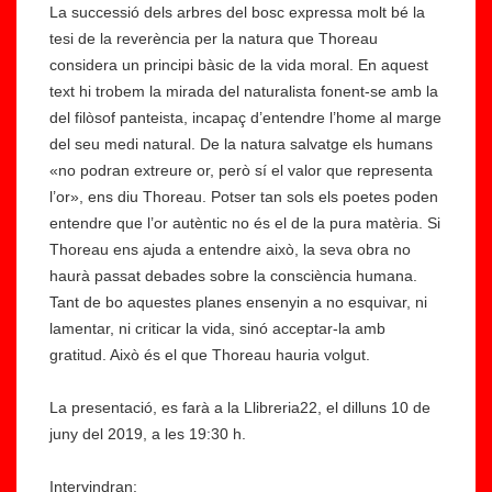
La successió dels arbres del bosc expressa molt bé la
tesi de la reverència per la natura que Thoreau
considera un principi bàsic de la vida moral. En aquest
text hi trobem la mirada del naturalista fonent-se amb la
del filòsof panteista, incapaç d’entendre l’home al marge
del seu medi natural. De la natura salvatge els humans
«no podran extreure or, però sí el valor que representa
l’or», ens diu Thoreau. Potser tan sols els poetes poden
entendre que l’or autèntic no és el de la pura matèria. Si
Thoreau ens ajuda a entendre això, la seva obra no
haurà passat debades sobre la consciència humana.
Tant de bo aquestes planes ensenyin a no esquivar, ni
lamentar, ni criticar la vida, sinó acceptar-la amb
gratitud. Això és el que Thoreau hauria volgut.
La presentació, es farà a la Llibreria22, el dilluns 10 de
juny del 2019, a les 19:30 h.
Intervindran: