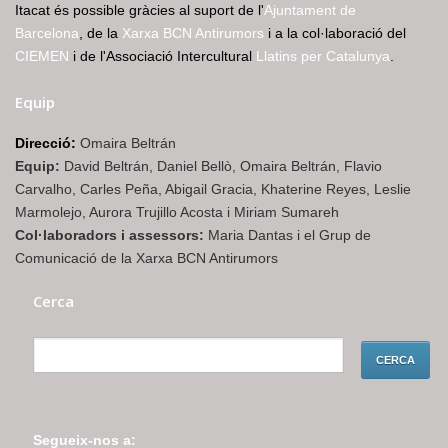
Itacat és possible gràcies al suport de l'
Ajuntament de
Barcelona
, de la
Xarxa BCN Antirumors
i a la col·laboració del
CIEMEN
i de l'Associació Intercultural
Llatins per Catalunya
.
Equip
Direcció:
Omaira Beltrán
Equip:
David Beltrán, Daniel Bellò, Omaira Beltrán, Flavio
Carvalho, Carles Peña, Abigail Gracia, Khaterine Reyes, Leslie
Marmolejo, Aurora Trujillo Acosta i Miriam Sumareh
Col·laboradors i assessors:
Maria Dantas i el Grup de
Comunicació de la Xarxa BCN Antirumors
Cerca
Segueix-nos a: