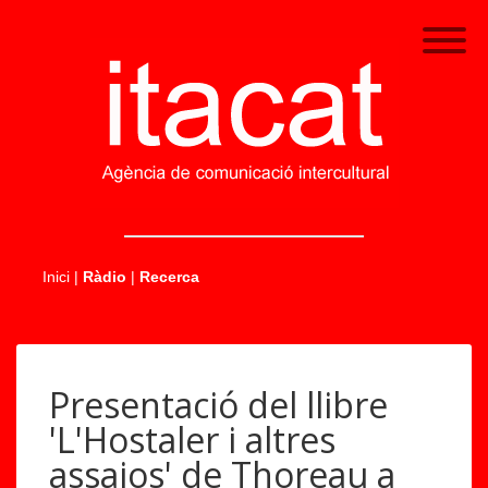
.....
Inici
|
Ràdio
|
Recerca
Presentació del llibre
'L'Hostaler i altres
assajos' de Thoreau a