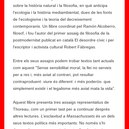
sobre la història natural i la filosofia, en què anticipa
l'ecologia i la història mediambiental, dues de les fonts
de l'ecologisme i la teoria del decreixement
contemporanis. Un llibre coordinat pel Ramón Alcoberro,
filosof, i fou l'autor del primer assaig de filosofia de la
postmodernitat publicat en català El desordre cívic i per
l'escriptor i activista cultural Robert Fàbregas.
Entre els seus assajos podem trobar textos tant actuals
com aquest "Sense sensibilitat moral, la llei no serveix
per a res i, més aviat al contrari, pot resultar
contraproduent: viure és diferent -i més poderós- que
simplement existir i el legalisme més aviat mata la vida".
Aquest llibre presenta tres assaigs representatius de
Thoreau, com un primer tast per a continuar després
altres lectures.
L’esclavitud a Massachussets
és un dels
seus textos polítics més importants. No només s’hi