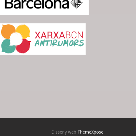
Disseny web
ThemeXpose