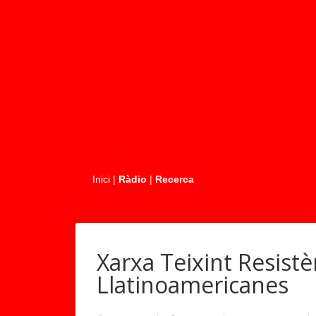
.....
Inici
|
Ràdio
|
Recerca
Xarxa Teixint Resist
Llatinoamericanes