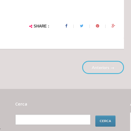
SHARE :
Anteriors →
Cerca
r