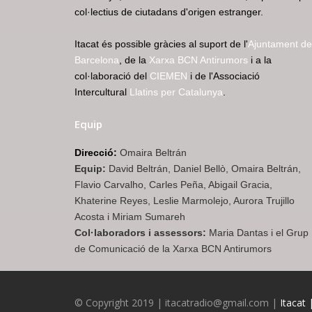
col·lectius de ciutadans d'origen estranger.
Itacat és possible gràcies al suport de l'
Ajuntament de
Barcelona
, de la
Xarxa BCN Antirumors
i a la
col·laboració del
CIEMEN
i de l'Associació
Intercultural
Llatins per Catalunya
.
Equip
Direcció:
Omaira Beltrán
Equip:
David Beltrán, Daniel Bellò, Omaira Beltrán,
Flavio Carvalho, Carles Peña, Abigail Gracia,
Khaterine Reyes, Leslie Marmolejo, Aurora Trujillo
Acosta i Miriam Sumareh
Col·laboradors i assessors:
Maria Dantas i el Grup
de Comunicació de la Xarxa BCN Antirumors
© Copyright 2019 | itacatradio@gmail.com |
Itacat 