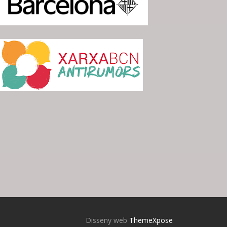
Disseny web
ThemeXpose