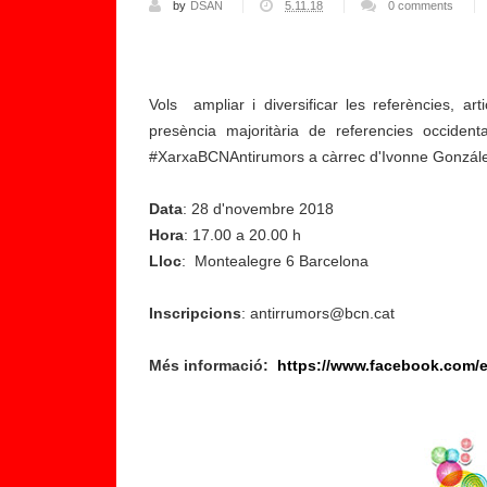
by
DSAN
5.11.18
0 comments
Vols ampliar i diversificar les referències, art
presència majoritària de referencies occiden
#XarxaBCNAntirumors a càrrec d'Ivonne Gonzál
Data
: 28 d'novembre 2018
Hora
: 17.00 a 20.00 h
Lloc
: Montealegre 6 Barcelona
Inscripcions
: antirrumors@bcn.cat
Més informació:
https://www.facebook.com/