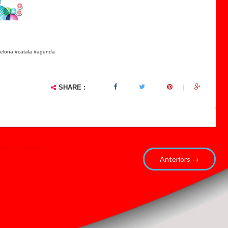
rcelona #catala #agenda
SHARE :
Anteriors →