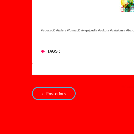
#educaciò #tallers #formació #viquipédia #cultura #catalunya #ba
TAGS :
←Posteriors