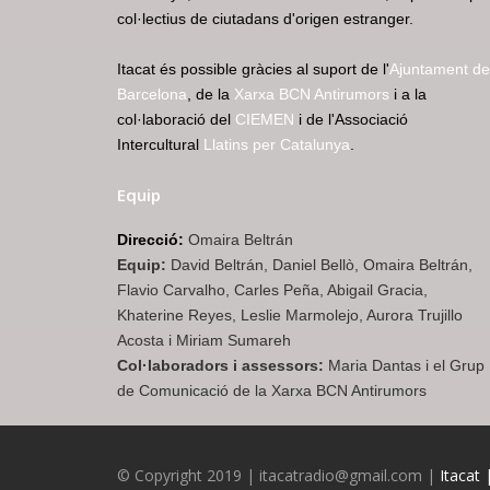
col·lectius de ciutadans d'origen estranger.
Itacat és possible gràcies al suport de l'
Ajuntament de
Barcelona
, de la
Xarxa BCN Antirumors
i a la
col·laboració del
CIEMEN
i de l'Associació
Intercultural
Llatins per Catalunya
.
Equip
Direcció:
Omaira Beltrán
Equip:
David Beltrán, Daniel Bellò, Omaira Beltrán,
Flavio Carvalho, Carles Peña, Abigail Gracia,
Khaterine Reyes, Leslie Marmolejo, Aurora Trujillo
Acosta i Miriam Sumareh
Col·laboradors i assessors:
Maria Dantas i el Grup
de Comunicació de la Xarxa BCN Antirumors
© Copyright 2019 | itacatradio@gmail.com |
Itacat 