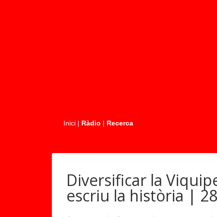
.....
Inici
|
Ràdio
|
Recerca
Diversificar la Viquip
escriu la història | 2