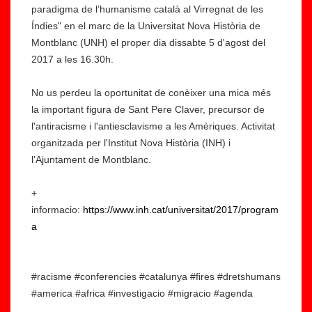
paradigma de l’humanisme català al Virregnat de les
Índies" en el marc de la Universitat Nova Història de
Montblanc (UNH) el proper dia dissabte 5 d'agost del
2017 a les 16.30h.
No us perdeu la oportunitat de conèixer una mica més
la important figura de Sant Pere Claver, precursor de
l'antiracisme i l'antiesclavisme a les Amèriques. Activitat
organitzada per l'Institut Nova Història (INH) i
l'Ajuntament de Montblanc.
+
informacio:
https://www.inh.cat/universitat/2017/program
a
#racisme #conferencies #catalunya #fires #dretshumans
#america #africa #investigacio #migracio #agenda