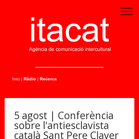
.....
Inici
|
Ràdio
|
Recerca
5 agost | Conferència
sobre l'antiesclavista
català Sant Pere Claver