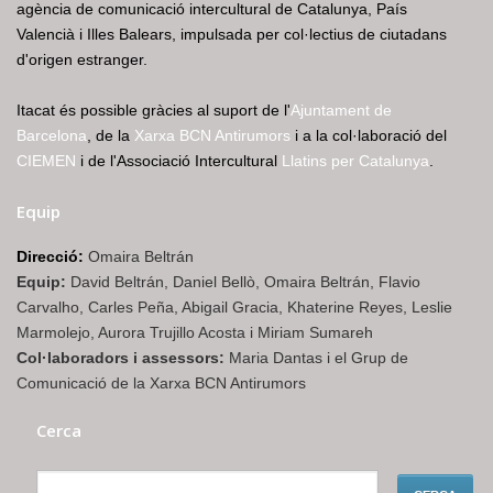
agència de comunicació intercultural de Catalunya, País
Valencià i Illes Balears, impulsada per col·lectius de ciutadans
d'origen estranger.
Itacat és possible gràcies al suport de l'
Ajuntament de
Barcelona
, de la
Xarxa BCN Antirumors
i a la col·laboració del
CIEMEN
i de l'Associació Intercultural
Llatins per Catalunya
.
Equip
Direcció:
Omaira Beltrán
Equip:
David Beltrán, Daniel Bellò, Omaira Beltrán, Flavio
Carvalho, Carles Peña, Abigail Gracia, Khaterine Reyes, Leslie
Marmolejo, Aurora Trujillo Acosta i Miriam Sumareh
Col·laboradors i assessors:
Maria Dantas i el Grup de
Comunicació de la Xarxa BCN Antirumors
Cerca