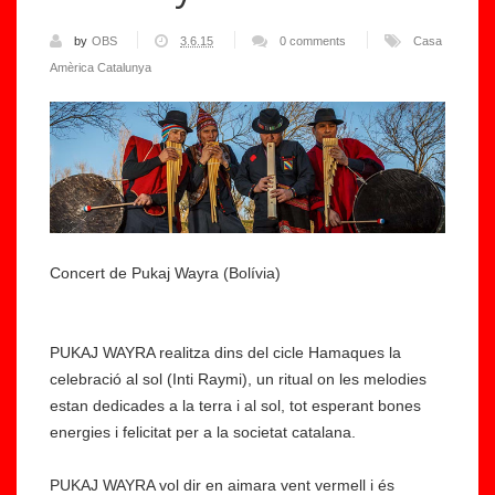
by
OBS
3.6.15
0 comments
Casa
Amèrica Catalunya
Concert de Pukaj Wayra (Bolívia)
PUKAJ WAYRA realitza dins del cicle Hamaques la
celebració al sol (Inti Raymi), un ritual on les melodies
estan dedicades a la terra i al sol, tot esperant bones
energies i felicitat per a la societat catalana.
PUKAJ WAYRA vol dir en aimara vent vermell i és