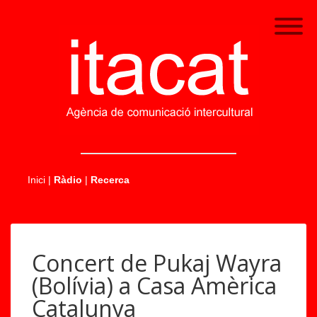
.....
Inici
|
Ràdio
|
Recerca
Concert de Pukaj Wayra
(Bolívia) a Casa Amèrica
Catalunya