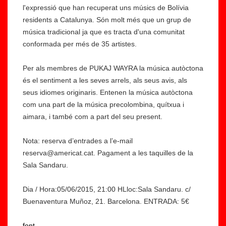
l'expressió que han recuperat uns músics de Bolívia
residents a Catalunya. Són molt més que un grup de
música tradicional ja que es tracta d'una comunitat
conformada per més de 35 artistes.
H
o
Per als membres de PUKAJ WAYRA la música autòctona
E
m
és el sentiment a les seves arrels, als seus avis, als
l
e
seus idiomes originaris. Entenen la música autòctona
g
n
com una part de la música precolombina, quítxua i
e
at
aimara, i també com a part del seu present.
n
g
o
e
Nota: reserva d’entrades a l’e-mail
ci
a
reserva@americat.cat. Pagament a les taquilles de la
di
le
Sala Sandaru.
a
s
r
d
Dia / Hora:05/06/2015, 21:00 HLloc:Sala Sandaru. c/
g
o
Buenaventura Muñoz, 21. Barcelona. ENTRADA: 5€
e
n
nt
e
font