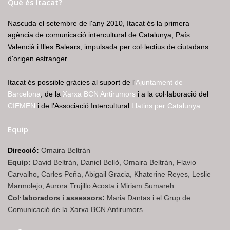
Què és Itacat?
Nascuda el setembre de l'any 2010, Itacat és la primera
agència de comunicació intercultural de Catalunya, País
Valencià i Illes Balears, impulsada per col·lectius de ciutadans
d'origen estranger.
Itacat és possible gràcies al suport de l'
Ajuntament de
Barcelona
, de la
Xarxa BCN Antirumors
i a la col·laboració del
CIEMEN
i de l'Associació Intercultural
Llatins per Catalunya
.
Equip
Direcció:
Omaira Beltrán
Equip:
David Beltrán, Daniel Bellò, Omaira Beltrán, Flavio
Carvalho, Carles Peña, Abigail Gracia, Khaterine Reyes, Leslie
Marmolejo, Aurora Trujillo Acosta i Miriam Sumareh
Col·laboradors i assessors:
Maria Dantas i el Grup de
Comunicació de la Xarxa BCN Antirumors