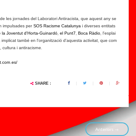
a
r
s de les jornades del Laboratori Antiracista, que aquest any se
c
an impulsades per
e
SOS Racisme Catalunya
i diverses entitats
e la Joventut d'Horta-Guinardó
l
,
el Punt7
,
Boca Ràdio
, l'esplai
 implicat també en l'organització d'aquesta activitat, que com
o
cultura i antiracisme.
n
a
ot.com.es/
:
V
is
SHARE :
i
o
n
...
Anteriors →