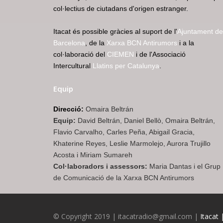
col·lectius de ciutadans d'origen estranger.
Itacat és possible gràcies al suport de l'
Ajuntament de
Barcelona
, de la
Xarxa BCN Antirumors
i a la
col·laboració del
CIEMEN
i de l'Associació
Intercultural
Llatins per Catalunya
.
Equip
Direcció:
Omaira Beltrán
Equip:
David Beltrán, Daniel Bellò, Omaira Beltrán,
Flavio Carvalho, Carles Peña, Abigail Gracia,
Khaterine Reyes, Leslie Marmolejo, Aurora Trujillo
Acosta i Miriam Sumareh
Col·laboradors i assessors:
Maria Dantas i el Grup
de Comunicació de la Xarxa BCN Antirumors
© Copyright 2019 | itacatradio@gmail.com |
Itacat 