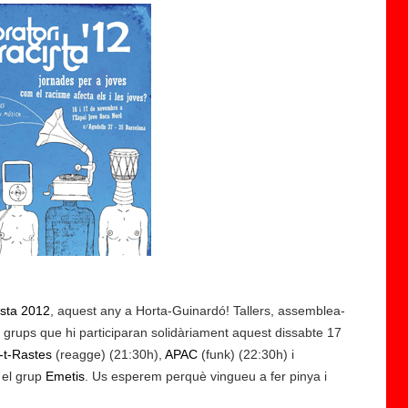
5
j
u
li
o
l |
'
D
ista 2012
, aquest any a Horta-Guinardó! Tallers, assemblea-
a
ls grups que hi participaran solidàriament aquest dissabte 17
k
-t-Rastes
a
(reagge) (21:30h),
APAC
(funk) (22:30h) i
i el grup
Emetis
r-
. Us esperem perquè vingueu a fer pinya i
B