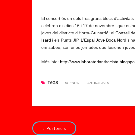
8
h
|
El concert és un dels tres grans blocs d'activitat
M
celebren els dies 16 i 17 de novembre i que est
a
joves del districte d'Horta-Guinardó: el
Consell d
ni
Isard
i els Punts JIP.
L'Espai Jove Boca Nord
s'ha
fe
om sabeu, són unes jornades que fusionen joves, 
st
a
Més info:
http://www.laboratoriantiracista.blogsp
ci
ó
TAGS :
al
AGENDA
|
ANTIRACISTA
|
G
ui
...
←Posteriors