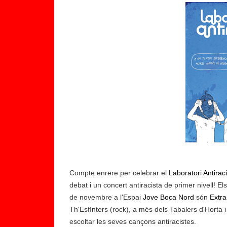
9
ju
Compte enrere per celebrar el
Laboratori Antirac
li
debat i un concert antiracista de primer nivell! E
ol
de novembre a l'Espai
Jove Boca Nord
són
Extra
,
Th'Esfínters (rock), a més dels Tabalers d'Horta 
1
escoltar les seves cançons antiracistes.