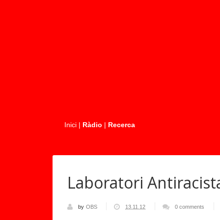
.....
Inici
|
Ràdio
|
Recerca
Laboratori Antiracis
by
OBS
13.11.12
0 comments