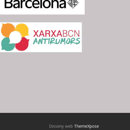
Disseny web
ThemeXpose