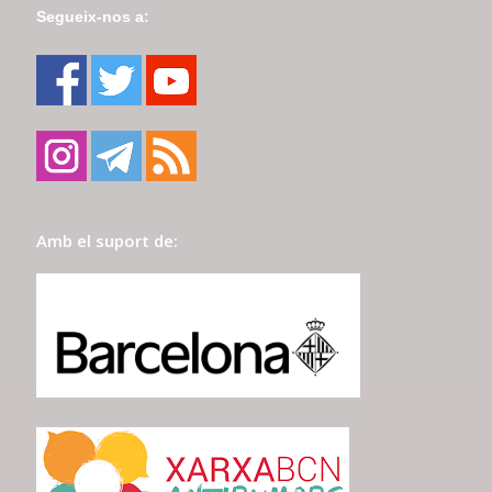
Segueix-nos a:
Amb el suport de: