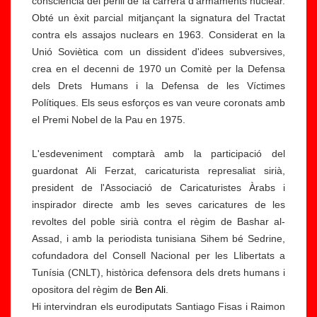
consciència del perill de la carrera d'armaments nuclear.
Obté un èxit parcial mitjançant la signatura del Tractat
contra els assajos nuclears en 1963. Considerat en la
Unió Soviètica com un dissident d'idees subversives,
crea en el decenni de 1970 un Comitè per la Defensa
dels Drets Humans i la Defensa de les Víctimes
Polítiques. Els seus esforços es van veure coronats amb
el Premi Nobel de la Pau en 1975.
L'esdeveniment comptarà amb la participació del
guardonat Ali Ferzat, caricaturista represaliat sirià,
president de l'Associació de Caricaturistes Àrabs i
inspirador directe amb les seves caricatures de les
revoltes del poble sirià contra el règim de Bashar al-
Assad, i amb la periodista tunisiana Sihem bé Sedrine,
cofundadora del Consell Nacional per les Llibertats a
Tunísia (CNLT), històrica defensora dels drets humans i
opositora del règim de
Ben Ali
.
T
Hi intervindran els eurodiputats Santiago Fisas i Raimon
al