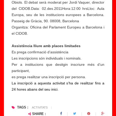
Obiols. El debat serà moderat per Jordi Vaquer, director
X
le
del CIDOB.Data: 02.des.2011Hora:12:00 hrsLloc: Aula
e
r
Europa, seu de les institucions europees a Barcelona.
rr
"
Passeig de Gràcia, 90. 08008, Barcelona
a
E
Organitza: Oficina del Parlament Europeu a Barcelona i
d
s
el CIDOB.
a
b
,
o
Assistència lliure amb places limitades
È
rr
Es prega confirmació d’assistència
ti
e
Les inscripcions són individuals i nominals.
c
m
Per a institucions que desitgin inscriure més d’un
a
e
participant,
I
st
es prega realitzar una inscripció per persona.
n
e
La inscripció a aquesta activitat s’ha de realitzar fins a
t
r
24 hores abans del seu inici
.
e
e
r
ot
c
ip
TAGS :
ACTIVITATS
|
u
s,
SHARE :
lt
cr