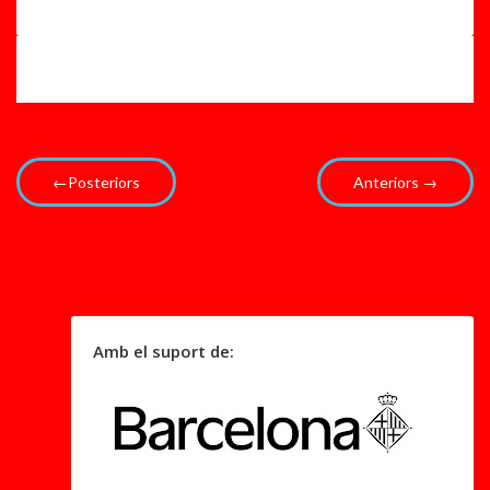
u
e
r
e
a
m
l
...
←Posteriors
Anteriors →
Amb el suport de: