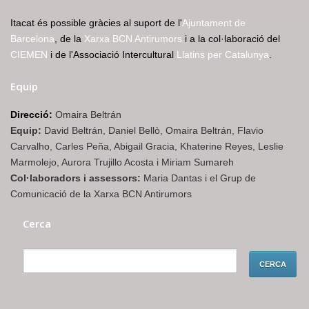
Itacat és possible gràcies al suport de l'
Ajuntament de
Barcelona
, de la
Xarxa BCN Antirumors
i a la col·laboració del
CIEMEN
i de l'Associació Intercultural
Llatins per Catalunya
.
Equip
Direcció:
Omaira Beltrán
Equip:
David Beltrán, Daniel Bellò, Omaira Beltrán, Flavio
Carvalho, Carles Peña, Abigail Gracia, Khaterine Reyes, Leslie
Marmolejo, Aurora Trujillo Acosta i Miriam Sumareh
Col·laboradors i assessors:
Maria Dantas i el Grup de
Comunicació de la Xarxa BCN Antirumors
Cerca