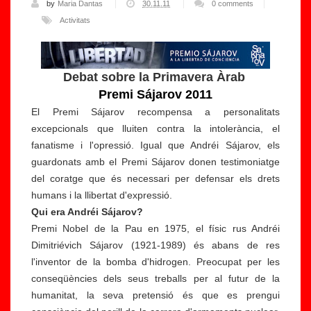
by
Maria Dantas
30.11.11
0 comments
Activitats
Debat sobre la Primavera Àrab
Premi Sájarov 2011
El Premi Sájarov recompensa a personalitats
excepcionals que lluiten contra la intolerància, el
fanatisme i l'opressió. Igual que Andréi Sájarov, els
guardonats amb el Premi Sájarov donen testimoniatge
del coratge que és necessari per defensar els drets
humans i la llibertat d'expressió.
Qui era Andréi Sájarov?
Premi Nobel de la Pau en 1975, el físic rus Andréi
Dimitriévich Sájarov (1921-1989) és abans de res
l'inventor de la bomba d'hidrogen. Preocupat per les
conseqüències dels seus treballs per al futur de la
humanitat, la seva pretensió és que es prengui