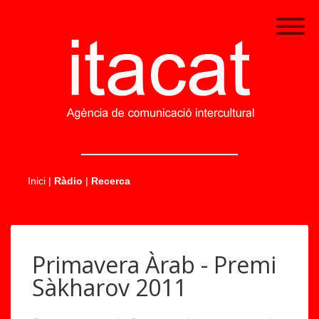
.....
Inici
|
Ràdio
|
Recerca
Primavera Àrab - Premi
Sàkharov 2011