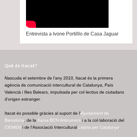
Entrevista a Ivone Portilllo de Casa Jaguar
Què és Itacat?
Nascuda el setembre de l'any 2010, Itacat és la primera
agència de comunicació intercultural de Catalunya, País
Valencià i Illes Balears, impulsada per col·lectius de ciutadans
d'origen estranger.
Itacat és possible gràcies al suport de l'
Ajuntament de
Barcelona
, de la
Xarxa BCN Antirumors
i a la col·laboració del
CIEMEN
i de l'Associació Intercultural
Llatins per Catalunya
.