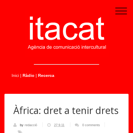
.....
Inici
|
Ràdio
|
Recerca
Àfrica: dret a tenir drets
by
redacció
27.9.11
0 comments