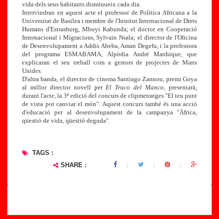
vida dels seus habitants disminueix cada dia.
Intervindran en aquest acte el professor de Política Africana a la
Universitat de Basilea i membre de l'Institut Internacional de Drets
Humans d'Estrasburg, Mbuyi Kabunda; el doctor en Cooperació
Internacional i Migracions, Sylvain Nsala; el director de l'Oficina
de Desenvolupament a Addis Abeba, Aman Degefu, i la professora
del programa ESMABAMA, Alpòdia André Manhique, que
explicaran el seu treball com a gestors de projectes de Mans
Unides.
D'altra banda, el director de cinema Santiago Zannou, premi Goya
al millor director novell per
El Truco del Manco
, presentarà,
durant l'acte, la 3ª edició del concurs de clipmetratges "El teu punt
de vista pot canviar el món". Aquest concurs també és una acció
d'educació per al desenvolupament de la campanya "Àfrica,
qüestió de vida, qüestió deguda".
TAGS :
SHARE :