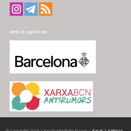
Amb el suport de:
© Copyright 2019 | itacatradio@gmail.com |
Itacat | Agència