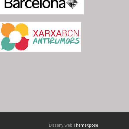
Disseny web
ThemeXpose