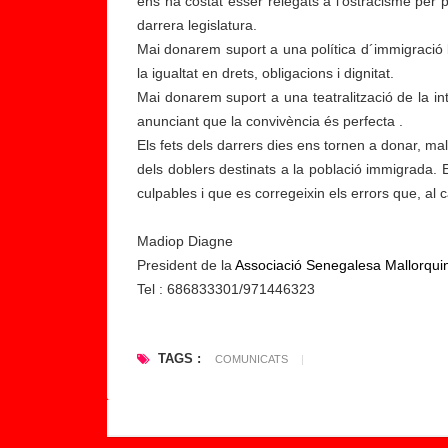
a,
ens ha costat ésser relegats a l’ostracisme per p
Af
darrera legislatura.
ri
Mai donarem suport a una política d´immigració
c
la igualtat en drets, obligacions i dignitat.
a
Mai donarem suport a una teatralització de la in
A
anunciant que la convivència és perfecta .
n
Els fets dels darrers dies ens tornen a donar, m
d
dels doblers destinats a la població immigrada. 
th
culpables i que es corregeixin els errors que, al c
e
N
Madiop Diagne
e
President de la
Associació Senegalesa Mallorqui
w
Tel : 686833301/971446323
W
or
TAGS :
ld
COMUNICATS
|
O
rd
...