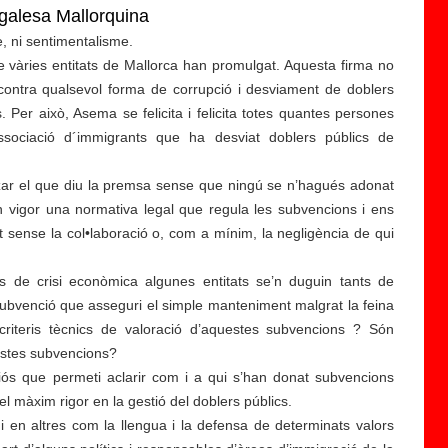
galesa Mallorquina
, ni sentimentalisme.
e vàries entitats de Mallorca han promulgat. Aquesta firma no
ontra qualsevol forma de corrupció i desviament de doblers
s. Per això, Asema se felicita i felicita totes quantes persones
ssociació d´immigrants que ha desviat doblers públics de
ar el que diu la premsa sense que ningú se n’hagués adonat
 vigor una normativa legal que regula les subvencions i ens
at sense la col•laboració o, com a mínim, la negligència de qui
de crisi econòmica algunes entitats se’n duguin tants de
L'
subvenció que asseguri el simple manteniment malgrat la feina
a
riteris tècnics de valoració d’aquestes subvencions ? Són
n
estes subvencions?
o
iós que permeti aclarir com i a qui s’han donat subvencions
m
 màxim rigor en la gestió del doblers públics.
e
 en altres com la llengua i la defensa de determinats valors
n