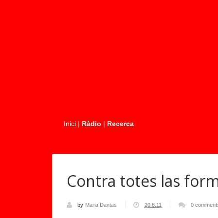
.....
Inici
|
Ràdio
|
Recerca
Contra totes las for
by
Maria Dantas
20.8.11
0 comment