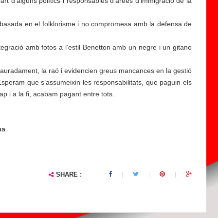
art d’alguns polítics i responsables d’àrees d’immigració de la
a
d
 basada en el folklorisme i no compromesa amb la defensa de
a
B
tegració amb fotos a l’estil Benetton amb un negre i un gitano
a
n
alauradament, la raó i evidencien greus mancances en la gestió
y
Esperam que s’assumeixin les responsabilitats, que paguin els
a
ap i a la fi, acabam pagant entre tots.
d'
À
fri
na
c
a
p
at
SHARE :
ei
x
l..
.