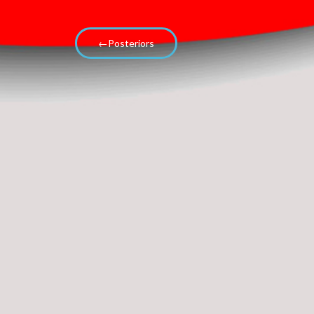
←Posteriors