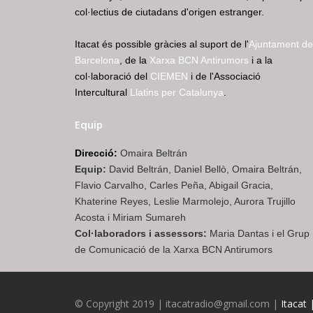
col·lectius de ciutadans d'origen estranger.
Itacat és possible gràcies al suport de l'
Ajuntament de
Barcelona
, de la
Xarxa BCN Antirumors
i a la
col·laboració del
CIEMEN
i de l'Associació
Intercultural
Llatins per Catalunya
.
Equip
Direcció:
Omaira Beltrán
Equip:
David Beltrán, Daniel Bellò, Omaira Beltrán,
Flavio Carvalho, Carles Peña, Abigail Gracia,
Khaterine Reyes, Leslie Marmolejo, Aurora Trujillo
Acosta i Miriam Sumareh
Col·laboradors i assessors:
Maria Dantas i el Grup
de Comunicació de la Xarxa BCN Antirumors
© Copyright 2019 | itacatradio@gmail.com |
Itacat 