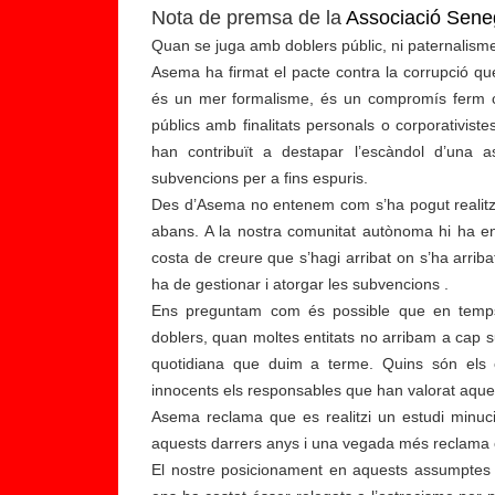
Nota de premsa de la
Associació Sene
Quan se juga amb doblers públic, ni paternalisme
Asema ha firmat el pacte contra la corrupció qu
és un mer formalisme, és un compromís ferm c
públics amb finalitats personals o corporativiste
han contribuït a destapar l’escàndol d’una a
subvencions per a fins espuris.
Des d’Asema no entenem com s’ha pogut realitz
abans. A la nostra comunitat autònoma hi ha en
costa de creure que s’hagi arribat on s’ha arrib
ha de gestionar i atorgar les subvencions .
Ens preguntam com és possible que en temps 
doblers, quan moltes entitats no arribam a cap 
quotidiana que duim a terme. Quins són els c
innocents els responsables que han valorat aqu
Li
Asema reclama que es realitzi un estudi minuc
b
aquests darrers anys i una vegada més reclama el
y
El nostre posicionament en aquests assumptes i