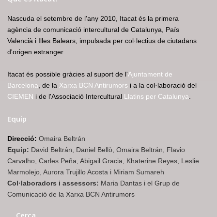
Nascuda el setembre de l'any 2010, Itacat és la primera
agència de comunicació intercultural de Catalunya, País
Valencià i Illes Balears, impulsada per col·lectius de ciutadans
d'origen estranger.
Itacat és possible gràcies al suport de l'
Ajuntament de
Barcelona
, de la
Xarxa BCN Antirumors
i a la col·laboració del
CIEMEN
i de l'Associació Intercultural
Llatins per Catalunya
.
Equip
Direcció:
Omaira Beltrán
Equip:
David Beltrán, Daniel Bellò, Omaira Beltrán, Flavio
Carvalho, Carles Peña, Abigail Gracia, Khaterine Reyes, Leslie
Marmolejo, Aurora Trujillo Acosta i Miriam Sumareh
Col·laboradors i assessors:
Maria Dantas i el Grup de
Comunicació de la Xarxa BCN Antirumors
Cerca