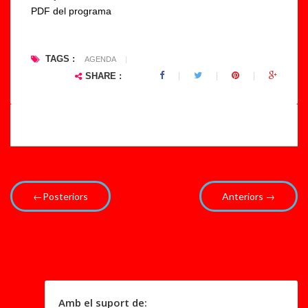
PDF del programa
e
c
|
è
M
ti
TAGS :
AGENDA
|
o
c
SHARE :
st
a
r
a
a
n
d.
t.
..
..
←Posteriors
Anteriors →
Amb el suport de: