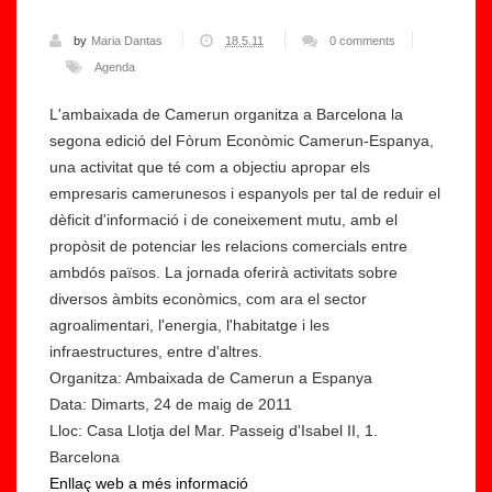
2
5
by
Maria Dantas
18.5.11
0 comments
j
Agenda
u
L'ambaixada de Camerun organitza a Barcelona la
D
li
segona edició del Fòrum Econòmic Camerun-Espanya,
el
o
una activitat que té com a objectiu apropar els
1
l
empresaris camerunesos i espanyols per tal de reduir el
4
|
dèficit d'informació i de coneixement mutu, amb el
al
S
propòsit de potenciar les relacions comercials entre
1
e
ambdós països. La jornada oferirà activitats sobre
7
g
diversos àmbits econòmics, com ara el sector
d
o
agroalimentari, l'energia, l'habitatge i les
e
n
infraestructures, entre d'altres.
s
a
Organitza: Ambaixada de Camerun a Espanya
et
p
Data: Dimarts, 24 de maig de 2011
e
o
Lloc: Casa Llotja del Mar. Passeig d'Isabel II, 1.
m
li
Barcelona
b
f
Enllaç web a més informació
r
a