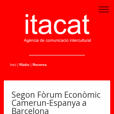
.....
Inici
|
Ràdio
|
Recerca
Segon Fòrum Econòmic
Camerun-Espanya a
Barcelona