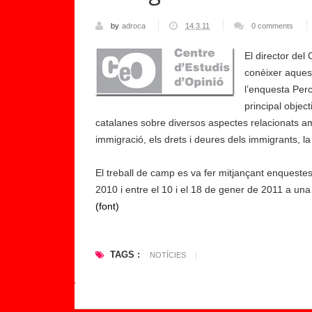
d
a
by
adroca
14.3.11
0 comments
a
l
El director del
s
conèixer aques
s
l’enquesta Perc
e
principal objec
r
catalanes sobre diversos aspectes relacionats amb 
v
immigració, els drets i deures dels immigrants, la di
e
i
El treball de camp es va fer mitjançant enqueste
s
2010 i entre el 10 i el 18 de gener de 2011 a una
s
(font)
o
c
TAGS :
i
NOTÍCIES
|
a
l
s