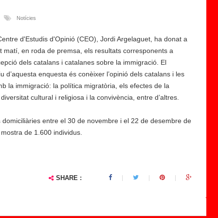
a
s
Notícies
u
 Centre d'Estudis d'Opinió (CEO), Jordi Argelaguet, ha donat a
p
t matí, en roda de premsa, els resultats corresponents a
ri
epció dels catalans i catalanes sobre la immigració. El
m
tiu d’aquesta enquesta és conèixer l’opinió dels catalans i les
ei
la immigració: la política migratòria, els efectes de la
x
versitat cultural i religiosa i la convivència, entre d’altres.
el
r
s domiciliàries entre el 30 de novembre i el 22 de desembre de
e
 mostra de 1.600 individus.
gi
st
r
e
SHARE :
m
u
ni
...