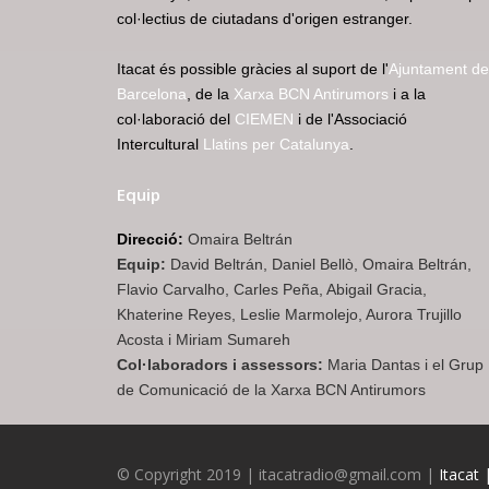
col·lectius de ciutadans d'origen estranger.
Itacat és possible gràcies al suport de l'
Ajuntament de
Barcelona
, de la
Xarxa BCN Antirumors
i a la
col·laboració del
CIEMEN
i de l'Associació
Intercultural
Llatins per Catalunya
.
Equip
Direcció:
Omaira Beltrán
Equip:
David Beltrán, Daniel Bellò, Omaira Beltrán,
Flavio Carvalho, Carles Peña, Abigail Gracia,
Khaterine Reyes, Leslie Marmolejo, Aurora Trujillo
Acosta i Miriam Sumareh
Col·laboradors i assessors:
Maria Dantas i el Grup
de Comunicació de la Xarxa BCN Antirumors
© Copyright 2019 | itacatradio@gmail.com |
Itacat 