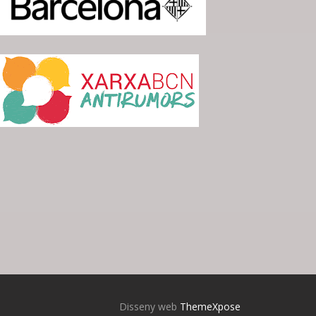
Disseny web
ThemeXpose