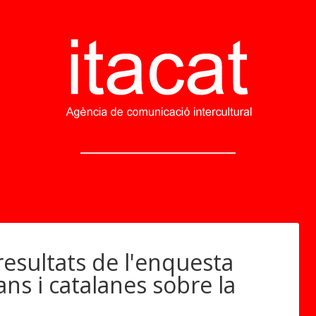
B
a
 resultats de l'enquesta
d
al
ans i catalanes sobre la
o
n