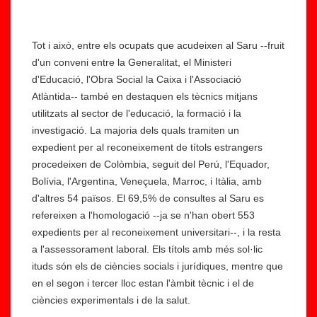
Tot i això, entre els ocupats que acudeixen al Saru --fruit
d'un conveni entre la Generalitat, el Ministeri
d'Educació, l'Obra Social la Caixa i l'Associació
Atlàntida-- també en destaquen els tècnics mitjans
utilitzats al sector de l'educació, la formació i la
investigació. La majoria dels quals tramiten un
expedient per al reconeixement de títols estrangers
procedeixen de Colòmbia, seguit del Perú, l'Equador,
Bolívia, l'Argentina, Veneçuela, Marroc, i Itàlia, amb
d'altres 54 països. El 69,5% de consultes al Saru es
refereixen a l'homologació --ja se n'han obert 553
expedients per al reconeixement universitari--, i la resta
a l'assessorament laboral. Els títols amb més sol·lic
ituds són els de ciències socials i jurídiques, mentre que
en el segon i tercer lloc estan l'àmbit tècnic i el de
ciències experimentals i de la salut.
È