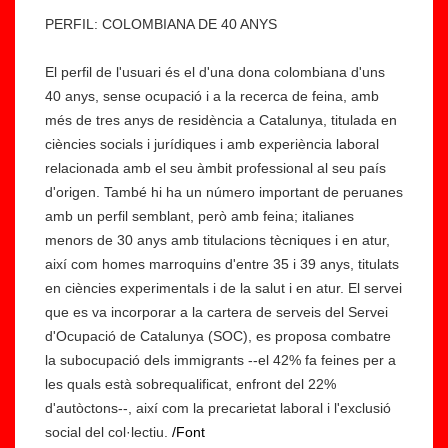
ti
PERFIL: COLOMBIANA DE 40 ANYS
c
a
El perfil de l'usuari és el d'una dona colombiana d'uns
a
40 anys, sense ocupació i a la recerca de feina, amb
p
més de tres anys de residència a Catalunya, titulada en
S
li
ciències socials i jurídiques i amb experiència laboral
O
c
relacionada amb el seu àmbit professional al seu país
S
a
d'origen. També hi ha un número important de peruanes
R
d
amb un perfil semblant, però amb feina; italianes
a
a
menors de 30 anys amb titulacions tècniques i en atur,
ci
a
així com homes marroquins d'entre 35 i 39 anys, titulats
s
l
en ciències experimentals i de la salut i en atur. El servei
m
s
que es va incorporar a la cartera de serveis del Servei
e
s
d'Ocupació de Catalunya (SOC), es proposa combatre
cr
e
la subocupació dels immigrants --el 42% fa feines per a
iti
r
les quals està sobrequalificat, enfront del 22%
c
v
d'autòctons--, així com la precarietat laboral i l'exclusió
a
e
social del col·lectiu.
/Font
la
i