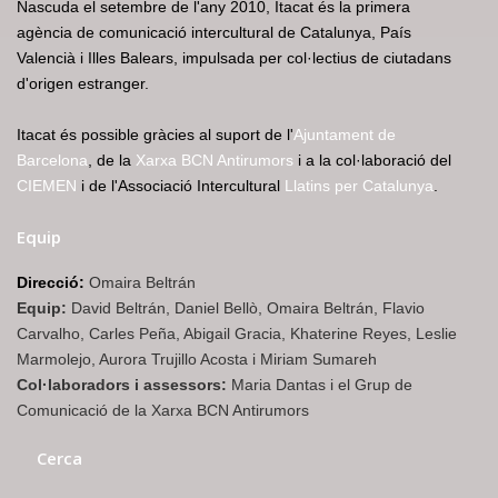
Nascuda el setembre de l'any 2010, Itacat és la primera
agència de comunicació intercultural de Catalunya, País
Valencià i Illes Balears, impulsada per col·lectius de ciutadans
d'origen estranger.
Itacat és possible gràcies al suport de l'
Ajuntament de
Barcelona
, de la
Xarxa BCN Antirumors
i a la col·laboració del
CIEMEN
i de l'Associació Intercultural
Llatins per Catalunya
.
Equip
Direcció:
Omaira Beltrán
Equip:
David Beltrán, Daniel Bellò, Omaira Beltrán, Flavio
Carvalho, Carles Peña, Abigail Gracia, Khaterine Reyes, Leslie
Marmolejo, Aurora Trujillo Acosta i Miriam Sumareh
Col·laboradors i assessors:
Maria Dantas i el Grup de
Comunicació de la Xarxa BCN Antirumors
Cerca