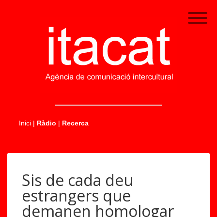
.....
Inici
|
Ràdio
|
Recerca
Sis de cada deu
estrangers que
demanen homologar