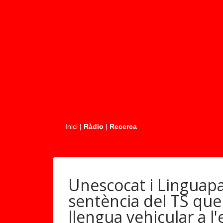
.....
Inici
|
Ràdio
|
Recerca
Unescocat i Linguapa
sentència del TS que
llengua vehicular a l'