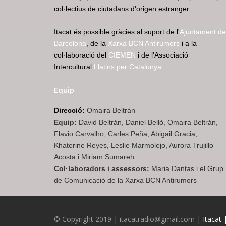
col·lectius de ciutadans d'origen estranger.
Itacat és possible gràcies al suport de l'
Ajuntament de
Barcelona
, de la
Xarxa BCN Antirumors
i a la
col·laboració del
CIEMEN
i de l'Associació
Intercultural
Llatins per Catalunya
.
Equip
Direcció:
Omaira Beltrán
Equip:
David Beltrán, Daniel Bellò, Omaira Beltrán,
Flavio Carvalho, Carles Peña, Abigail Gracia,
Khaterine Reyes, Leslie Marmolejo, Aurora Trujillo
Acosta i Miriam Sumareh
Col·laboradors i assessors:
Maria Dantas i el Grup
de Comunicació de la Xarxa BCN Antirumors
© Copyright 2019 | itacatradio@gmail.com |
Itacat 