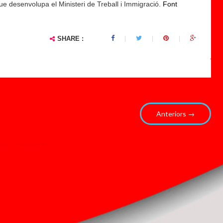
ue desenvolupa el Ministeri de Treball i Immigració.
al
Font
ta
d
SHARE :
e
r
e.
..
Anteriors →