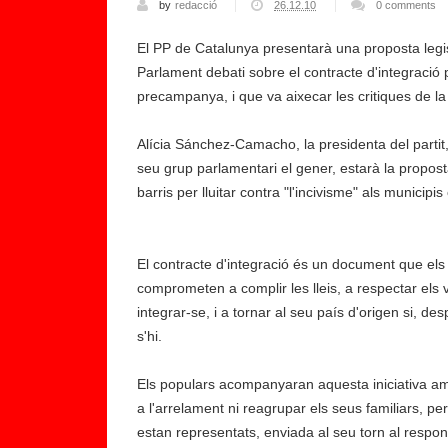
by
redacció
26.12.10
0 comments
A
m
El PP de Catalunya presentarà una proposta legis
è
Parlament debati sobre el contracte d'integració 
ri
precampanya, i que va aixecar les critiques de la
c
a
Alícia Sánchez-Camacho, la presidenta del partit
Ll
seu grup parlamentari el gener, estarà la proposta
at
barris per lluitar contra "l'incivisme" als municipis
in
a
li
El contracte d'integració és un document que els
d
comprometen a complir les lleis, a respectar els 
e
integrar-se, i a tornar al seu país d'origen si, 
r
s'hi.
a
r
Els populars acompanyaran aquesta iniciativa amb
à
a l'arrelament ni reagrupar els seus familiars, p
la
estan representats, enviada al seu torn al respo