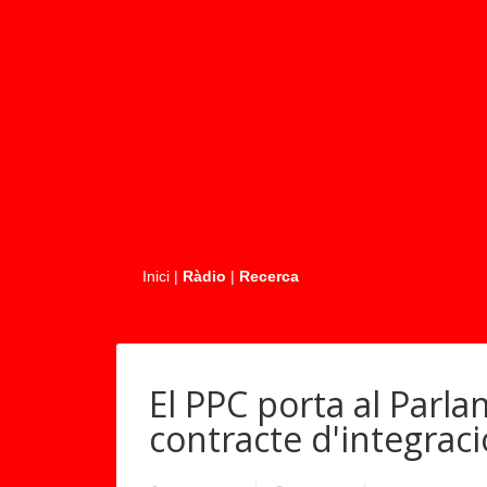
.....
Inici
|
Ràdio
|
Recerca
El PPC porta al Parla
contracte d'integrac