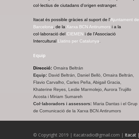
col·lectius de ciutadans d'origen estranger.
Itacat és possible gràcies al suport de l'
Ajuntament de
Barcelona
, de la
Xarxa BCN Antirumors
i a la
col·laboració del
CIEMEN
i de l'Associació
Intercultural
Llatins per Catalunya
.
Equip
Direcció:
Omaira Beltrán
Equip:
David Beltrán, Daniel Bellò, Omaira Beltrán,
Flavio Carvalho, Carles Peña, Abigail Gracia,
Khaterine Reyes, Leslie Marmolejo, Aurora Trujillo
Acosta i Miriam Sumareh
Col·laboradors i assessors:
Maria Dantas i el Grup
de Comunicació de la Xarxa BCN Antirumors
© Copyright 2019 | itacatradio@gmail.com |
Itacat 