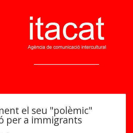
ment el seu "polèmic"
ió per a immigrants