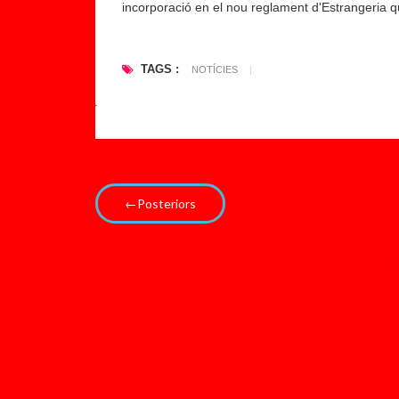
“i
incorporació en el nou reglament d'Estrangeria q
m
p
TAGS :
a
NOTÍCIES
|
r
a.
..
←Posteriors