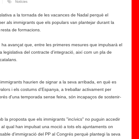
Notícies
lativa a la tornada de les vacances de Nadal perquè el
per als immigrants que els populars van plantejar durant la
 resta de formacions.
S
O
, ha avançat que, entre les primeres mesures que impulsarà el
S
 legislativa del contracte d'integració, així com un pla de
R
 catalans.
a
ci
s
 immigrants haurien de signar a la seva arribada, en què es
m
valors i els costums d'Espanya, a treballar activament per
e
després d'una temporada sense feina, són incapaços de sostenir-
cr
iti
c
 la proposta que els immigrants "incívics" no puguin accedir
a
er al qual han impulsat una moció a tots els ajuntaments on
la
nsable d'immigració del PP al Congrés perquè plantegi la seva
"f