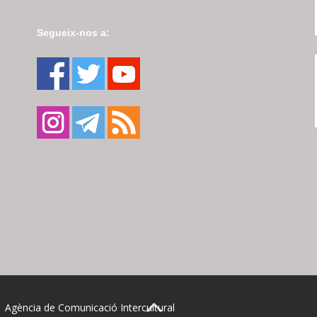
Segueix-nos a:
| Agència de Comunicació Intercultural
BACK TO TOP