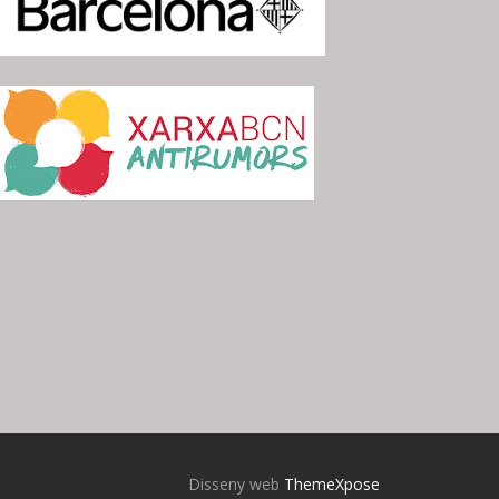
Disseny web
ThemeXpose