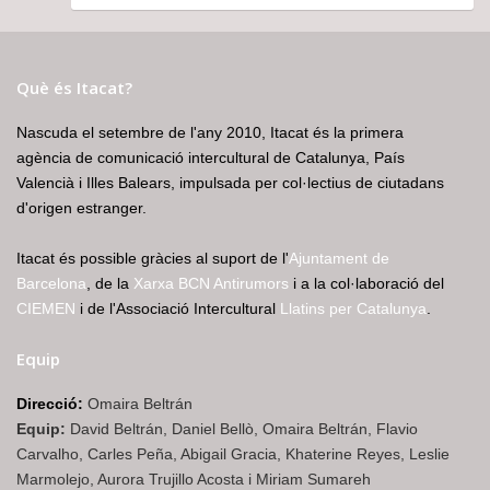
Què és Itacat?
Nascuda el setembre de l'any 2010, Itacat és la primera
agència de comunicació intercultural de Catalunya, País
Valencià i Illes Balears, impulsada per col·lectius de ciutadans
d'origen estranger.
Itacat és possible gràcies al suport de l'
Ajuntament de
Barcelona
, de la
Xarxa BCN Antirumors
i a la col·laboració del
CIEMEN
i de l'Associació Intercultural
Llatins per Catalunya
.
Equip
Direcció:
Omaira Beltrán
Equip:
David Beltrán, Daniel Bellò, Omaira Beltrán, Flavio
Carvalho, Carles Peña, Abigail Gracia, Khaterine Reyes, Leslie
Marmolejo, Aurora Trujillo Acosta i Miriam Sumareh