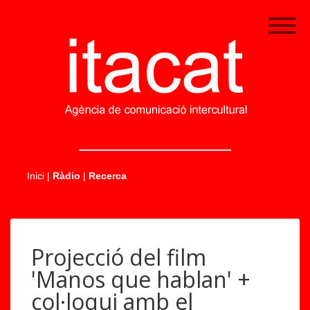
.....
Inici
|
Ràdio
|
Recerca
Projecció del film
'Manos que hablan' +
col·loqui amb el