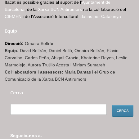
Itacat és possible gràcies al suport de l'
Ajuntament de
Barcelona
, de la
Xarxa BCN Antirumors
i a la col·laboració del
CIEMEN
i de l'Associació Intercultural
Llatins per Catalunya
.
Equip
Direcció:
Omaira Beltrán
Equip:
David Beltrán, Daniel Bellò, Omaira Beltrán, Flavio
Carvalho, Carles Peña, Abigail Gracia, Khaterine Reyes, Leslie
Marmolejo, Aurora Trujillo Acosta i Miriam Sumareh
Col·laboradors i assessors:
Maria Dantas i el Grup de
Comunicació de la Xarxa BCN Antirumors
Cerca
Segueix-nos a: