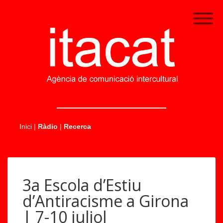
.....
Inici
|
Ràdio
|
Recerca
3a Escola d’Estiu
d’Antiracisme a Girona
| 7-10 juliol