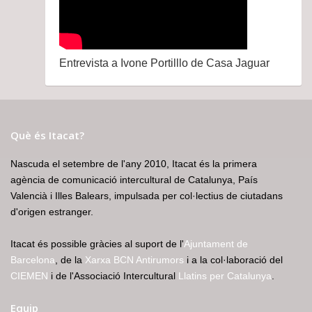
Entrevista a Ivone Portilllo de Casa Jaguar
Què és Itacat?
Nascuda el setembre de l'any 2010, Itacat és la primera
agència de comunicació intercultural de Catalunya, País
Valencià i Illes Balears, impulsada per col·lectius de ciutadans
d'origen estranger.
Itacat és possible gràcies al suport de l'
Ajuntament de
Barcelona
, de la
Xarxa BCN Antirumors
i a la col·laboració del
CIEMEN
i de l'Associació Intercultural
Llatins per Catalunya
.
Equip