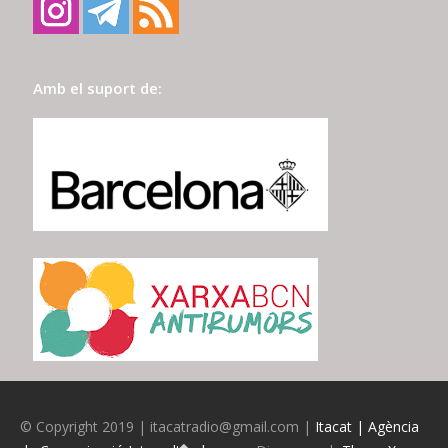
Amb el suport de:
© Copyright 2019 | itacatradio@gmail.com |
Itacat | Agència