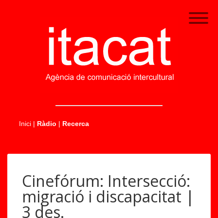
.....
Inici
|
Ràdio
|
Recerca
Cinefórum: Intersecció:
migració i discapacitat |
3 des.