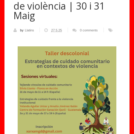
de violència | 30 i 31
Maig
by
Llatins
27.5.25
0 comments