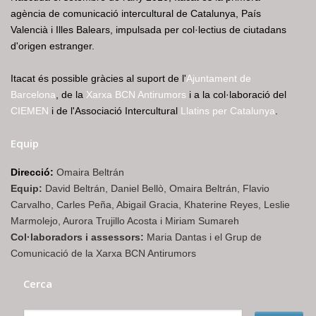
agència de comunicació intercultural de Catalunya, País
Valencià i Illes Balears, impulsada per col·lectius de ciutadans
d'origen estranger.
Itacat és possible gràcies al suport de l'
Ajuntament de
Barcelona
, de la
Xarxa BCN Antirumors
i a la col·laboració del
CIEMEN
i de l'Associació Intercultural
Llatins per Catalunya
.
Equip
Direcció:
Omaira Beltrán
Equip:
David Beltrán, Daniel Bellò, Omaira Beltrán, Flavio
Carvalho, Carles Peña, Abigail Gracia, Khaterine Reyes, Leslie
Marmolejo, Aurora Trujillo Acosta i Miriam Sumareh
Col·laboradors i assessors:
Maria Dantas i el Grup de
Comunicació de la Xarxa BCN Antirumors
Cerca