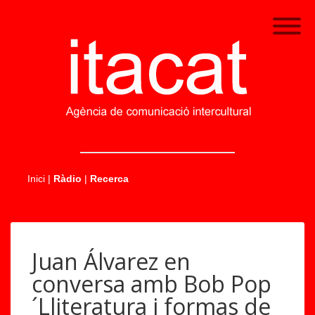
.....
Inici
|
Ràdio
|
Recerca
Juan Álvarez en
conversa amb Bob Pop
´Lliteratura i formas de