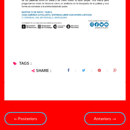
TAGS :
SHARE :
←Posteriors
Anteriors →