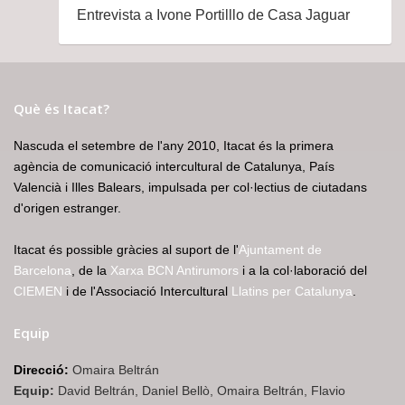
Entrevista a Ivone Portilllo de Casa Jaguar
Què és Itacat?
Nascuda el setembre de l'any 2010, Itacat és la primera
agència de comunicació intercultural de Catalunya, País
Valencià i Illes Balears, impulsada per col·lectius de ciutadans
d'origen estranger.
Itacat és possible gràcies al suport de l'
Ajuntament de
Barcelona
, de la
Xarxa BCN Antirumors
i a la col·laboració del
CIEMEN
i de l'Associació Intercultural
Llatins per Catalunya
.
Equip
Direcció:
Omaira Beltrán
Equip:
David Beltrán, Daniel Bellò, Omaira Beltrán, Flavio