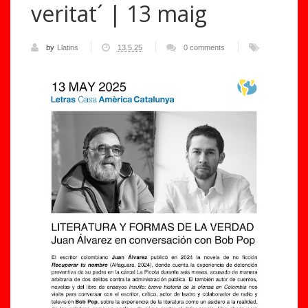
veritat´ | 13 maig
by
Llatins
13.5.25
0 comments