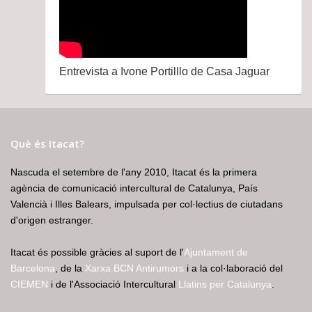
Entrevista a Ivone Portilllo de Casa Jaguar
Què és Itacat?
Nascuda el setembre de l'any 2010, Itacat és la primera
agència de comunicació intercultural de Catalunya, País
Valencià i Illes Balears, impulsada per col·lectius de ciutadans
d'origen estranger.
Itacat és possible gràcies al suport de l'
Ajuntament de
Barcelona
, de la
Xarxa BCN Antirumors
i a la col·laboració del
CIEMEN
i de l'Associació Intercultural
Llatins per Catalunya
.