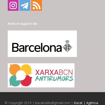
Amb el suport de:
© Copyright 2019 | itacatradio@gmail.com |
Itacat | Agència