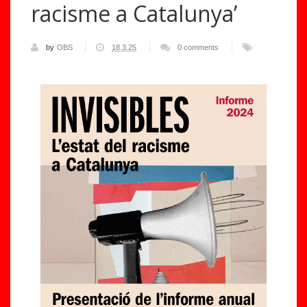
racisme a Catalunya’
by
OBS
18.3.25
0 comments