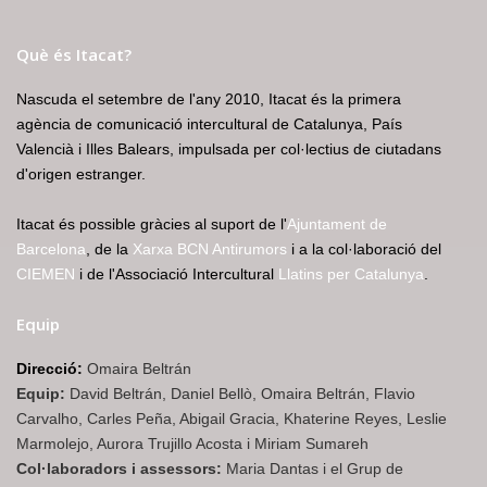
Què és Itacat?
Nascuda el setembre de l'any 2010, Itacat és la primera
agència de comunicació intercultural de Catalunya, País
Valencià i Illes Balears, impulsada per col·lectius de ciutadans
d'origen estranger.
Itacat és possible gràcies al suport de l'
Ajuntament de
Barcelona
, de la
Xarxa BCN Antirumors
i a la col·laboració del
CIEMEN
i de l'Associació Intercultural
Llatins per Catalunya
.
Equip
Direcció:
Omaira Beltrán
Equip:
David Beltrán, Daniel Bellò, Omaira Beltrán, Flavio
Carvalho, Carles Peña, Abigail Gracia, Khaterine Reyes, Leslie
Marmolejo, Aurora Trujillo Acosta i Miriam Sumareh
Col·laboradors i assessors:
Maria Dantas i el Grup de