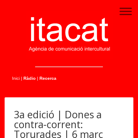
.....
Inici
|
Ràdio
|
Recerca
3a edició | Dones a
contra-corrent:
Torurades | 6 març