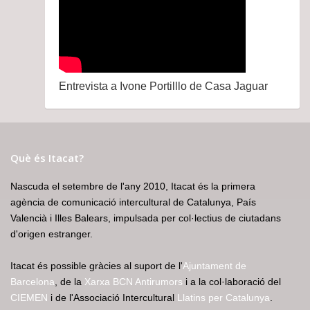
Entrevista a Ivone Portilllo de Casa Jaguar
Què és Itacat?
Nascuda el setembre de l'any 2010, Itacat és la primera
agència de comunicació intercultural de Catalunya, País
Valencià i Illes Balears, impulsada per col·lectius de ciutadans
d'origen estranger.
Itacat és possible gràcies al suport de l'
Ajuntament de
Barcelona
, de la
Xarxa BCN Antirumors
i a la col·laboració del
CIEMEN
i de l'Associació Intercultural
Llatins per Catalunya
.