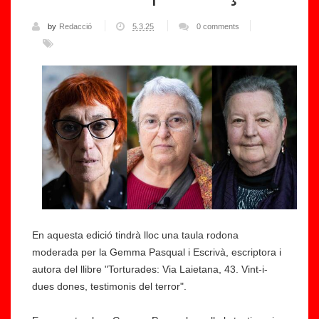
by
Redacció
5.3.25
0 comments
En aquesta edició tindrà lloc una taula rodona
moderada per la Gemma Pasqual i Escrivà, escriptora i
autora del llibre "Torturades: Via Laietana, 43. Vint-i-
dues dones, testimonis del terror".