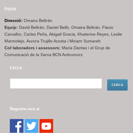
Equip
Direcció:
Omaira Beltrán
Equip:
David Beltrán, Daniel Bellò, Omaira Beltrán, Flavio
Carvalho, Carles Peña, Abigail Gracia, Khaterine Reyes, Leslie
Marmolejo, Aurora Trujillo Acosta i Miriam Sumareh
Col·laboradors i assessors:
Maria Dantas i el Grup de
Comunicació de la Xarxa BCN Antirumors
Cerca
Segueix-nos a: