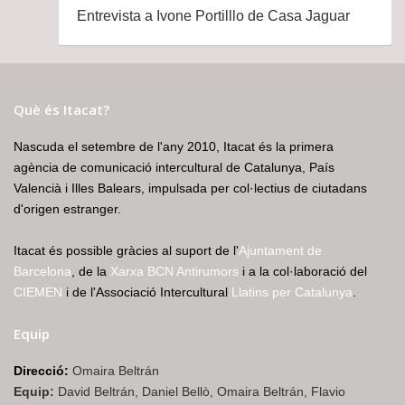
Entrevista a Ivone Portilllo de Casa Jaguar
Què és Itacat?
Nascuda el setembre de l'any 2010, Itacat és la primera
agència de comunicació intercultural de Catalunya, País
Valencià i Illes Balears, impulsada per col·lectius de ciutadans
d'origen estranger.
Itacat és possible gràcies al suport de l'
Ajuntament de
Barcelona
, de la
Xarxa BCN Antirumors
i a la col·laboració del
CIEMEN
i de l'Associació Intercultural
Llatins per Catalunya
.
Equip
Direcció:
Omaira Beltrán
Equip:
David Beltrán, Daniel Bellò, Omaira Beltrán, Flavio