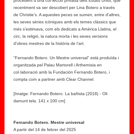
procedent d’una col·lecció privada dels Estats Units, que
recentment va ser descobert per Lina Botero a través
de Christie’s. A aquestes peces se sumen, entre d'altres,
les seves sèries icòniques amb els temes clàssics que
més s’estimava, com els dedicats a Amèrica Llatina, el
circ, la religió, la natura morta i les seves versions
d'obres mestres de la història de l’art.
“Fernando Botero. Un Mestre universal” està produïda i
organitzada pel Palau Martorell i Arthemisia en
col·laboració amb la Fundación Fernando Botero, i
compta com a partner amb Clear Channel.
[Imatge: Fernando Botero. La bañista (2018) - Oli
damunt tela. 141 x 100 cm]
Fernando Botero. Mestre universal
A partir del 14 de febrer del 2025