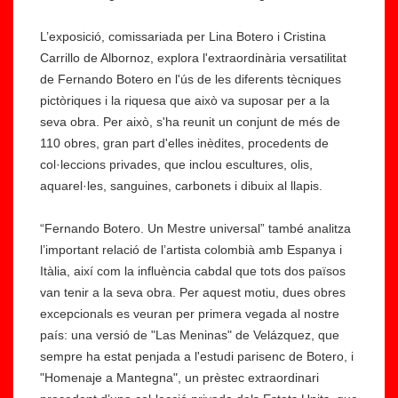
L’exposició, comissariada per Lina Botero i Cristina
Carrillo de Albornoz, explora l'extraordinària versatilitat
de Fernando Botero en l'ús de les diferents tècniques
pictòriques i la riquesa que això va suposar per a la
seva obra. Per això, s'ha reunit un conjunt de més de
110 obres, gran part d'elles inèdites, procedents de
col·leccions privades, que inclou escultures, olis,
aquarel·les, sanguines, carbonets i dibuix al llapis.
“Fernando Botero. Un Mestre universal” també analitza
l’important relació de l’artista colombià amb Espanya i
Itàlia, així com la influència cabdal que tots dos països
van tenir a la seva obra. Per aquest motiu, dues obres
excepcionals es veuran per primera vegada al nostre
país: una versió de "Las Meninas" de Velázquez, que
sempre ha estat penjada a l'estudi parisenc de Botero, i
"Homenaje a Mantegna", un prèstec extraordinari