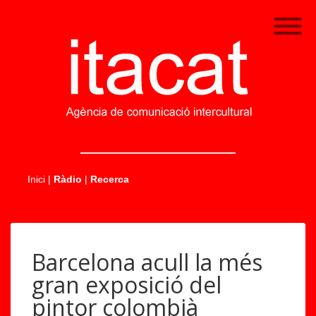
.....
Inici
|
Ràdio
|
Recerca
Barcelona acull la més
gran exposició del
pintor colombià