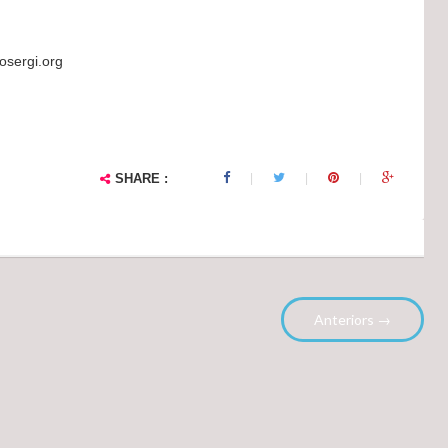
osergi.org
SHARE :
Anteriors →