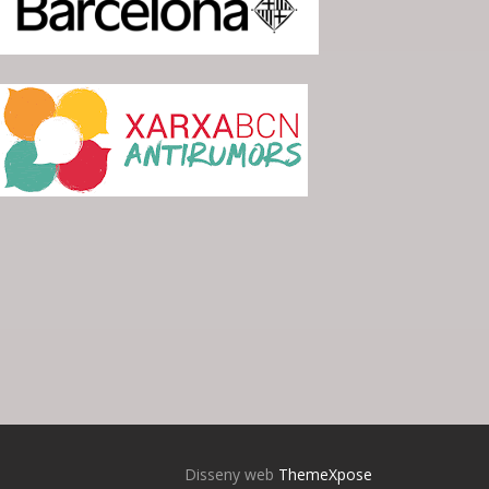
Disseny web
ThemeXpose