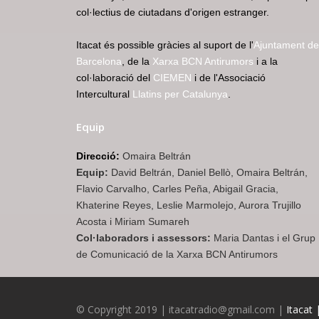
col·lectius de ciutadans d'origen estranger.
Itacat és possible gràcies al suport de l'
Ajuntament de
Barcelona
, de la
Xarxa BCN Antirumors
i a la
col·laboració del
CIEMEN
i de l'Associació
Intercultural
Llatins per Catalunya
.
Equip
Direcció:
Omaira Beltrán
Equip:
David Beltrán, Daniel Bellò, Omaira Beltrán,
Flavio Carvalho, Carles Peña, Abigail Gracia,
Khaterine Reyes, Leslie Marmolejo, Aurora Trujillo
Acosta i Miriam Sumareh
Col·laboradors i assessors:
Maria Dantas i el Grup
de Comunicació de la Xarxa BCN Antirumors
© Copyright 2019 | itacatradio@gmail.com |
Itacat 