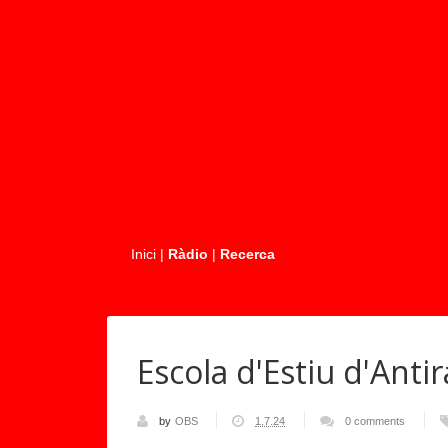
.....
Inici
|
Ràdio
|
Recerca
Escola d'Estiu d'Antir
by
OBS
1.7.24
0 comments