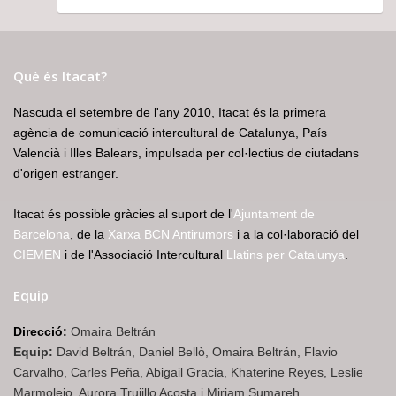
Què és Itacat?
Nascuda el setembre de l'any 2010, Itacat és la primera
agència de comunicació intercultural de Catalunya, País
Valencià i Illes Balears, impulsada per col·lectius de ciutadans
d'origen estranger.
Itacat és possible gràcies al suport de l'
Ajuntament de
Barcelona
, de la
Xarxa BCN Antirumors
i a la col·laboració del
CIEMEN
i de l'Associació Intercultural
Llatins per Catalunya
.
Equip
Direcció:
Omaira Beltrán
Equip:
David Beltrán, Daniel Bellò, Omaira Beltrán, Flavio
Carvalho, Carles Peña, Abigail Gracia, Khaterine Reyes, Leslie
Marmolejo, Aurora Trujillo Acosta i Miriam Sumareh