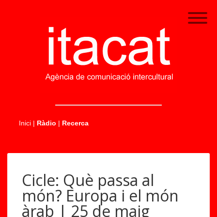
.....
Inici
|
Ràdio
|
Recerca
Cicle: Què passa al
món? Europa i el món
àrab | 25 de maig