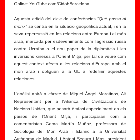
Online: YouTube.com/CidobBarcelona
Aquesta edició del cicle de conferències
“Què passa al
món?”
se centra en la situació geopolítica actual, i en la
seva repercussió en les relacions entre Europa i el món
àrab, marcada per esdeveniments com l’agressió russa
contra Ucraïna o el nou paper de la diplomàcia i les
inversions xineses a l’Orient Mitjà, per tal de veure com
aquest context afecta a les relacions d’Europa amb el
món àrab i obliguen a la UE a redefinir aquestes
relaciones.
L’anàlisi anirà a càrrec de Miguel Ángel Moratinos, Alt
Representant per a l’Aliança de Civilitzacions de
Nacions Unides, que posarà èmfasi especialment en els
països de l'Orient Mitjà, i participaran com a
comentaristes Gema Martín Muñoz, professora de
Sociologia del Món Àrab i Islàmic a la Universitat
Autònoma de Madrid, i Antoni Segura i Mas, president