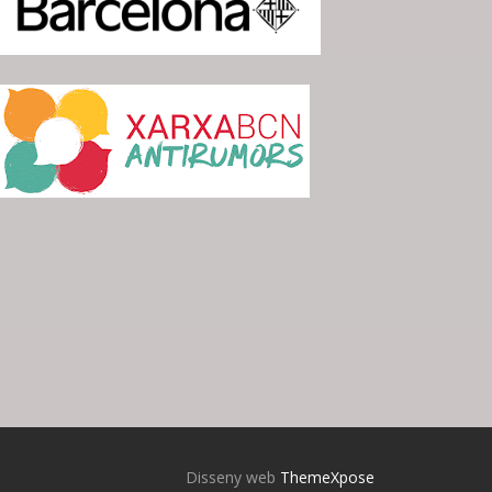
Disseny web
ThemeXpose