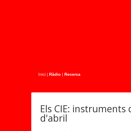
.....
Inici
|
Ràdio
|
Recerca
Els CIE: instruments 
d'abril