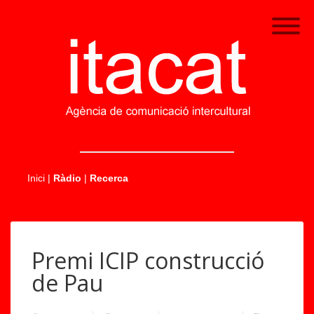
.....
Inici
|
Ràdio
|
Recerca
Premi ICIP construcció
de Pau