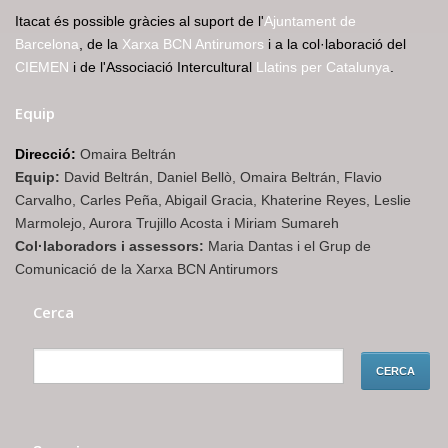
Itacat és possible gràcies al suport de l'
Ajuntament de
Barcelona
, de la
Xarxa BCN Antirumors
i a la col·laboració del
CIEMEN
i de l'Associació Intercultural
Llatins per Catalunya
.
Equip
Direcció:
Omaira Beltrán
Equip:
David Beltrán, Daniel Bellò, Omaira Beltrán, Flavio
Carvalho, Carles Peña, Abigail Gracia, Khaterine Reyes, Leslie
Marmolejo, Aurora Trujillo Acosta i Miriam Sumareh
Col·laboradors i assessors:
Maria Dantas i el Grup de
Comunicació de la Xarxa BCN Antirumors
Cerca