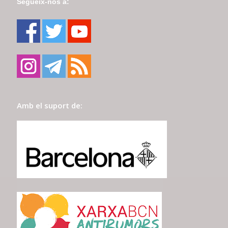
Segueix-nos a:
Amb el suport de: