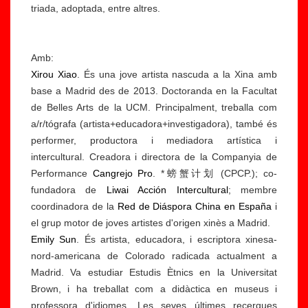
triada, adoptada, entre altres.
Amb:
Xirou Xiao
. És una jove artista nascuda a la Xina amb
base a Madrid des de 2013. Doctoranda en la Facultat
de Belles Arts de la UCM. Principalment, treballa com
a/r/tógrafa (artista+educadora+investigadora), també és
performer, productora i mediadora artística i
intercultural. Creadora i directora de la Companyia de
Performance
Cangrejo Pro
. *螃蟹计划 (CPCP.); co-
fundadora de
Liwai Acción Intercultural
; membre
coordinadora de la
Red de Diáspora China en España
i
el grup motor de joves artistes d'origen xinès a Madrid.
Emily Sun
. És artista, educadora, i escriptora xinesa-
nord-americana de Colorado radicada actualment a
Madrid. Va estudiar Estudis Ètnics en la Universitat
Brown, i ha treballat com a didàctica en museus i
professora d'idiomes. Les seves últimes recerques