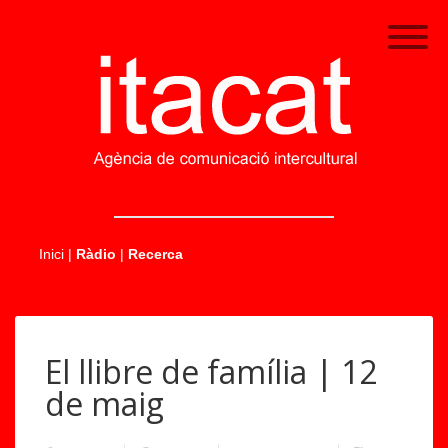
.....
Inici
|
Ràdio
|
Recerca
El llibre de família | 12
de maig