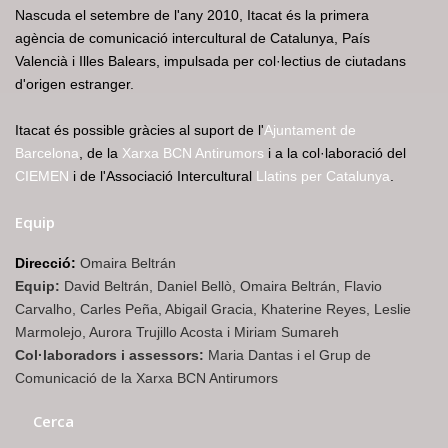
Nascuda el setembre de l'any 2010, Itacat és la primera
agència de comunicació intercultural de Catalunya, País
Valencià i Illes Balears, impulsada per col·lectius de ciutadans
d'origen estranger.
Itacat és possible gràcies al suport de l'
Ajuntament de
Barcelona
, de la
Xarxa BCN Antirumors
i a la col·laboració del
CIEMEN
i de l'Associació Intercultural
Llatins per Catalunya
.
Equip
Direcció:
Omaira Beltrán
Equip:
David Beltrán, Daniel Bellò, Omaira Beltrán, Flavio
Carvalho, Carles Peña, Abigail Gracia, Khaterine Reyes, Leslie
Marmolejo, Aurora Trujillo Acosta i Miriam Sumareh
Col·laboradors i assessors:
Maria Dantas i el Grup de
Comunicació de la Xarxa BCN Antirumors
Cerca